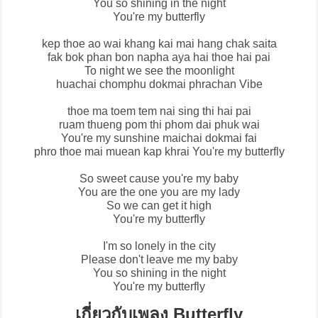
You so shining in the night
You're my butterfly
kep thoe ao wai khang kai mai hang chak saita
fak bok phan bon napha aya hai thoe hai pai
To night we see the moonlight
huachai chomphu dokmai phrachan Vibe
thoe ma toem tem nai sing thi hai pai
ruam thueng pom thi phom dai phuk wai
You're my sunshine maichai dokmai fai
phro thoe mai muean kap khrai You're my butterfly
So sweet cause you're my baby
You are the one you are my lady
So we can get it high
You're my butterfly
I'm so lonely in the city
Please don't leave me my baby
You so shining in the night
You're my butterfly
เกี่ยวกับเพลง Butterfly