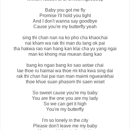
Baby you got me fly
Promise I'll hold you tight
And I don't wanna say goodbye
Cause you're my butterfly yeah
sing thi chan nan na ko pho cha khaochai
nai kham wa rak thi man du tang ok pai
tha hakwa rao nan hang kan klai cha yu yang ngai
man ko khong mai muean dang kao
bang ko ngao bang ko sao aotae chai
lae thoe ru haimai wa thoe mi kha kwa sing dai
rak thi chan hai pai nan man maimi ngueankhai
thoe khue suan phasom thi saen wiset
So sweet cause you're my baby
You are the one you are my lady
So we can get it high
You're my butterfly
I'm so lonely in the city
Please don't leave me my baby