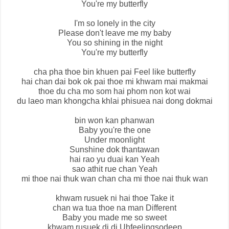
You're my butterfly
I'm so lonely in the city
Please don't leave me my baby
You so shining in the night
You're my butterfly
cha pha thoe bin khuen pai Feel like butterfly
hai chan dai bok ok pai thoe mi khwam mai makmai
thoe du cha mo som hai phom non kot wai
du laeo man khongcha khlai phisuea nai dong dokmai
bin won kan phanwan
Baby you're the one
Under moonlight
Sunshine dok thantawan
hai rao yu duai kan Yeah
sao athit rue chan Yeah
mi thoe nai thuk wan chan cha mi thoe nai thuk wan
khwam rusuek ni hai thoe Take it
chan wa tua thoe na man Different
Baby you made me so sweet
khwam rusuek di di Uhfeelingsodeep