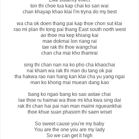
ton thi choe tua kap chai ko san wai
chan khayap khao klai I'm tryna do my best
wa cha ok doen thang pai kap thoe chon sut klai
rao mi plan thi tong pai thang East south north west
ao thoe ma kep khiang kai
mae dokmai lon riang rai
tae rak thi thoe wangchai
chan cha mai kho thamrai
sing thi chan nan na ko pho cha khaochai
nai kham wa rak thi man du tang ok pai
tha hakwa rao nan hang kan klai cha yu yang ngai
man ko khong mai muean dang kao
bang ko ngao bang ko sao aotae chai
lae thoe ru haimai wa thoe mi kha kwa sing dai
rak thi chan hai pai nan man maimi ngueankhai
thoe khue suan phasom thi saen wiset
So sweet cause you're my baby
You are the one you are my lady
So we can get it high