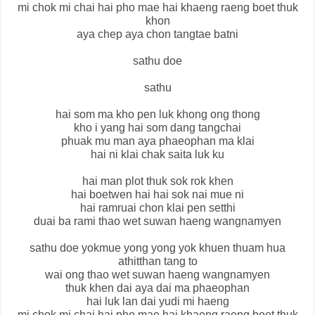
mi chok mi chai hai pho mae hai khaeng raeng boet thuk
khon
aya chep aya chon tangtae batni
sathu doe
sathu
hai som ma kho pen luk khong ong thong
kho i yang hai som dang tangchai
phuak mu man aya phaeophan ma klai
hai ni klai chak saita luk ku
hai man plot thuk sok rok khen
hai boetwen hai hai sok nai mue ni
hai ramruai chon klai pen setthi
duai ba rami thao wet suwan haeng wangnamyen
sathu doe yokmue yong yong yok khuen thuam hua
athitthan tang to
wai ong thao wet suwan haeng wangnamyen
thuk khen dai aya dai ma phaeophan
hai luk lan dai yudi mi haeng
mi chok mi chai hai pho mae hai khaeng raeng boet thuk