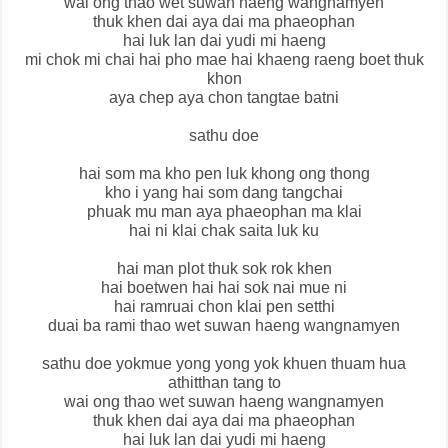
wai ong thao wet suwan haeng wangnamyen
thuk khen dai aya dai ma phaeophan
hai luk lan dai yudi mi haeng
mi chok mi chai hai pho mae hai khaeng raeng boet thuk
khon
aya chep aya chon tangtae batni
sathu doe
hai som ma kho pen luk khong ong thong
kho i yang hai som dang tangchai
phuak mu man aya phaeophan ma klai
hai ni klai chak saita luk ku
hai man plot thuk sok rok khen
hai boetwen hai hai sok nai mue ni
hai ramruai chon klai pen setthi
duai ba rami thao wet suwan haeng wangnamyen
sathu doe yokmue yong yong yok khuen thuam hua
athitthan tang to
wai ong thao wet suwan haeng wangnamyen
thuk khen dai aya dai ma phaeophan
hai luk lan dai yudi mi haeng