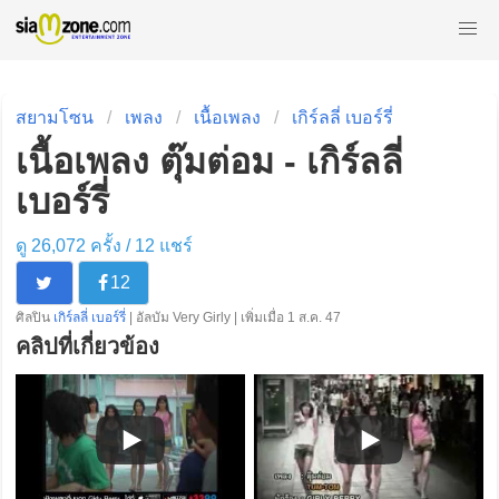
สยามโซน
เพลง
เนื้อเพลง
เกิร์ลลี่ เบอร์รี่
เนื้อเพลง ตุ๊มต่อม - เกิร์ลลี่
เบอร์รี่
ดู 26,072 ครั้ง /
12
แชร์
12
ศิลปิน
เกิร์ลลี่ เบอร์รี่
| อัลบัม Very Girly | เพิ่มเมื่อ 1 ส.ค. 47
คลิปที่เกี่ยวข้อง