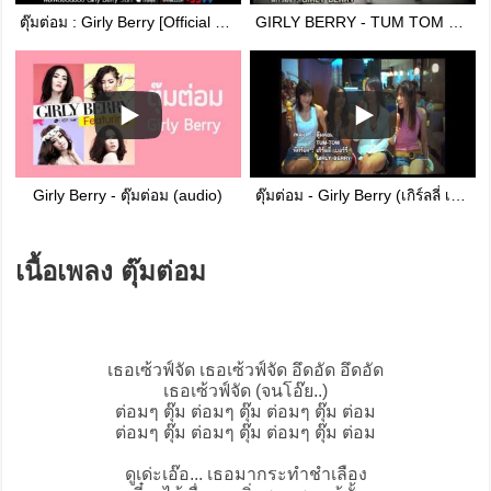
ตุ๊มต่อม : Girly Berry [Official MV]
GIRLY BERRY - TUM TOM ตุ๊มต่อม ( OFFICIAL MUSIC VIDEO )
Girly Berry - ตุ๊มต่อม (audio)
ตุ๊มต่อม - Girly Berry (เกิร์ลลี่ เบอร์รี่) [On Air. Ver.]
เนื้อเพลง ตุ๊มต่อม
เธอเซ้วฟ์จัด เธอเซ้วฟ์จัด อึดอัด อึดอัด
เธอเซ้วฟ์จัด (จนโอ๊ย..)
ต่อมๆ ตุ๊ม ต่อมๆ ตุ๊ม ต่อมๆ ตุ๊ม ต่อม
ต่อมๆ ตุ๊ม ต่อมๆ ตุ๊ม ต่อมๆ ตุ๊ม ต่อม
ดูเด่ะเอ๊อ... เธอมากระทำชำเลือง