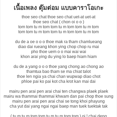
เนื้อเพลง ตุ๊มต่อม แบบคาราโอเกะ
thoe seo chat thoe seo chat uet-at uet-at
thoe seo chat ( chon oi o o )
tom tom tu m tom tom tu m tom tom tu m tom
tom tom tu m tom tom tu m tom tom tu m tom
du de a oe o o o thoe mak ra tham chamlueang
diao dai rueang khon ying chop chop ru mai
pho thoe uem o o mai wai wai
khon arai ying du ying lo baep hiam hiam
du de a yang o o o thoe yang chong ao chong ao
thamtua bao tham se ma chiat talot
thoe len ngia ya chai chan wupwap diao chot
phloe pai ko pai kot cha krot kan mai dai
mairu pen arai pen arai chai ten changwa plaek plaek
mairu wa thammai thammai khwam dan pai chop thoe sung
mairu pen arai pen arai chai se tong khoi phayung
cha yut dai yang ngai ngai baep man tuek tuektak tak
( tu m tu m tom tom tu m tu m tom tom ) oi ! chai deng