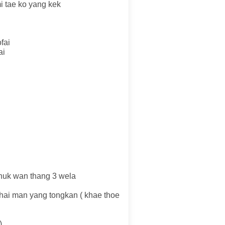
i tae ko yang kek
fai
ai
thuk wan thang 3 wela
 chai man yang tongkan ( khae thoe
)