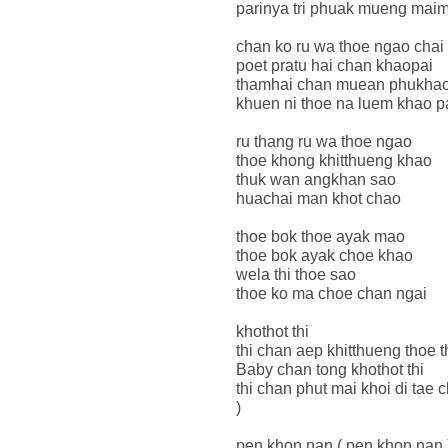
parinya tri phuak mueng maim
chan ko ru wa thoe ngao chai
poet pratu hai chan khaopai
thamhai chan muean phukhao
khuen ni thoe na luem khao p
ru thang ru wa thoe ngao
thoe khong khitthueng khao
thuk wan angkhan sao
huachai man khot chao
thoe bok thoe ayak mao
thoe bok ayak choe khao
wela thi thoe sao
thoe ko ma choe chan ngai
khothot thi
thi chan aep khitthueng thoe 
Baby chan tong khothot thi
thi chan phut mai khoi di tae
)
pen khon nan ( pen khon nan 