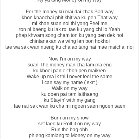
For the money ku mai dai chak Bad way
khon khaochai phit khit wa ku pen That way
mi khae suan noi thi yang Feel me
ton ni baeng ku lak roi tae ku yang chi lo Yeah
phap khwam song cham ton ku yang pen dek noi
chintanakan wa wing len bon hokhoi
tae wa sak wan nueng ku cha ao tang hai mae maichai noi
Now I'm on my way
suan The money man cha tam ma eng
ku khoei panic chon pen maikren
Wake up ma ik thi I never feel the same
I can say my name ( skrt )
Walk on my way
ku doen pai tam laithaeng
ku Stayin' with my gang
lae nai sak wan ku cha mi ngoen saen ngoen saen
Burn on my show
set laeo ku Roll it on my way
Run the bag ohh
phleng kamlang to Money on my way