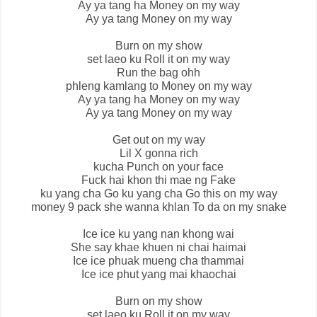
Ay ya tang ha Money on my way
Ay ya tang Money on my way
Burn on my show
set laeo ku Roll it on my way
Run the bag ohh
phleng kamlang to Money on my way
Ay ya tang ha Money on my way
Ay ya tang Money on my way
Get out on my way
Lil X gonna rich
kucha Punch on your face
Fuck hai khon thi mae ng Fake
ku yang cha Go ku yang cha Go this on my way
money 9 pack she wanna khlan To da on my snake
Ice ice ku yang nan khong wai
She say khae khuen ni chai haimai
Ice ice phuak mueng cha thammai
Ice ice phut yang mai khaochai
Burn on my show
set laeo ku Roll it on my way