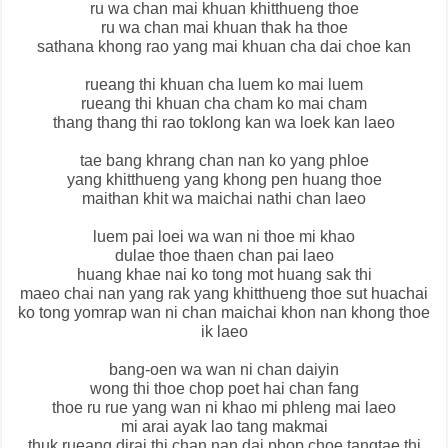
ru wa chan mai khuan khitthueng thoe
ru wa chan mai khuan thak ha thoe
sathana khong rao yang mai khuan cha dai choe kan
rueang thi khuan cha luem ko mai luem
rueang thi khuan cha cham ko mai cham
thang thang thi rao toklong kan wa loek kan laeo
tae bang khrang chan nan ko yang phloe
yang khitthueng yang khong pen huang thoe
maithan khit wa maichai nathi chan laeo
luem pai loei wa wan ni thoe mi khao
dulae thoe thaen chan pai laeo
huang khae nai ko tong mot huang sak thi
maeo chai nan yang rak yang khitthueng thoe sut huachai
ko tong yomrap wan ni chan maichai khon nan khong thoe
ik laeo
bang-oen wa wan ni chan daiyin
wong thi thoe chop poet hai chan fang
thoe ru rue yang wan ni khao mi phleng mai laeo
mi arai ayak lao tang makmai
thuk rueang dirai thi chan nan dai phop choe tangtae thi