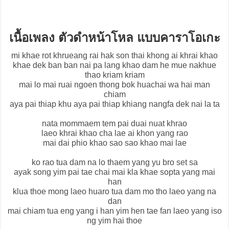
เนื้อเพลง ตัวดำหน้าโหล แบบคาราโอเกะ
mi khae rot khrueang rai hak son thai khong ai khrai khao
khae dek ban ban nai pa lang khao dam he mue nakhue
thao kriam kriam
mai lo mai ruai ngoen thong bok huachai wa hai man
chiam
aya pai thiap khu aya pai thiap khiang nangfa dek nai la ta
nata mommaem tem pai duai nuat khrao
laeo khrai khao cha lae ai khon yang rao
mai dai phio khao sao sao khao mai lae
ko rao tua dam na lo thaem yang yu bro set sa
ayak song yim pai tae chai mai kla khae sopta yang mai
han
klua thoe mong laeo huaro tua dam mo tho laeo yang na
dan
mai chiam tua eng yang i han yim hen tae fan laeo yang iso
ng yim hai thoe