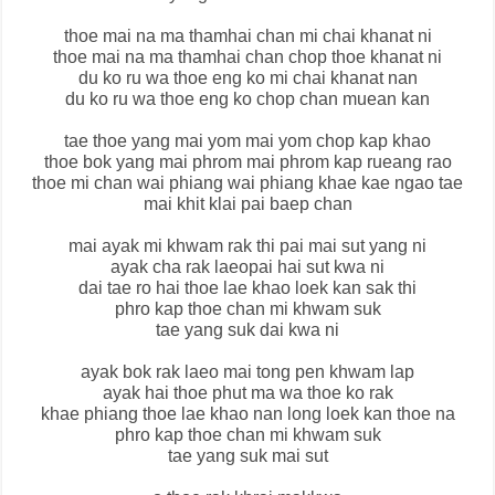
thoe mai na ma thamhai chan mi chai khanat ni
thoe mai na ma thamhai chan chop thoe khanat ni
du ko ru wa thoe eng ko mi chai khanat nan
du ko ru wa thoe eng ko chop chan muean kan
tae thoe yang mai yom mai yom chop kap khao
thoe bok yang mai phrom mai phrom kap rueang rao
thoe mi chan wai phiang wai phiang khae kae ngao tae
mai khit klai pai baep chan
mai ayak mi khwam rak thi pai mai sut yang ni
ayak cha rak laeopai hai sut kwa ni
dai tae ro hai thoe lae khao loek kan sak thi
phro kap thoe chan mi khwam suk
tae yang suk dai kwa ni
ayak bok rak laeo mai tong pen khwam lap
ayak hai thoe phut ma wa thoe ko rak
khae phiang thoe lae khao nan long loek kan thoe na
phro kap thoe chan mi khwam suk
tae yang suk mai sut