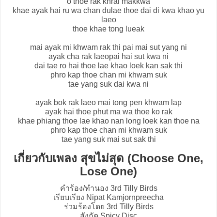
o thoe rak khrai makkwa
khae ayak hai ru wa chan dulae thoe dai di kwa khao yu
laeo
thoe khae tong lueak
mai ayak mi khwam rak thi pai mai sut yang ni
ayak cha rak laeopai hai sut kwa ni
dai tae ro hai thoe lae khao loek kan sak thi
phro kap thoe chan mi khwam suk
tae yang suk dai kwa ni
ayak bok rak laeo mai tong pen khwam lap
ayak hai thoe phut ma wa thoe ko rak
khae phiang thoe lae khao nan long loek kan thoe na
phro kap thoe chan mi khwam suk
tae yang suk mai sut sak thi
เกี่ยวกับเพลง สุขไม่สุด (Choose One,
Lose One)
คำร้อง/ทำนอง 3rd Tilly Birds
เรียบเรียง Nipat Kamjornpreecha
ร่วมร้องโดย 3rd Tilly Birds
สังกัด Spicy Disc