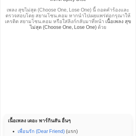
เพลง สุขไม่สุด (Choose One, Lose One) นี้ ถอดคำร้องและ
ตรวจสอบโดย สยามโซน.คอม หากนำไปเผยแพร่ต่อกรุณาให้
เครดิต สยามโซน.คอม หรือใส่ลิงก์กลับมาที่หน้า
เนื้อเพลง สุข
ไม่สุด (Choose One, Lose One)
ด้วย
เนื้อเพลง เดอะ พาร์กินสัน อื่นๆ
เพื่อนรัก (Dear Friend)
(แรก)