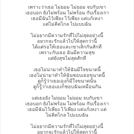
เพราะว่าเธอ ไม่ยอม ไม่ยอม จบกับเขา
เธอบอก ยังไม่พร้อม ไม่พร้อม กับเรื่องเรา
เธอมีฉันไว้เพียง ไว้เพียง แค่แก้เหงา
แต่ไม่คิดไกล ไปแบบฉัน
ไม่อยากมีความรักที่ไปไม่สุดอย่างนี้
อยากจะรักแล้วไปให้สุดกว่านี้
ได้แต่รอให้เธอและเขาเลิกกันสักที
เพราะกับเธอ ฉันมีความสุข
แต่ยังสุขไม่สุดสักที
เธอไม่น่ามาทำให้ฉันมีใจขนาดนี้
เธอไม่น่ามาทำให้ฉันชอบเธอขนาดนี้
ดูก็รู้ว่าเธอเองก็มีใจขนาดนั้น
ดูก็รู้ว่าเธอเองก็ชอบฉันเหมือนกัน
แต่เธอยัง ไม่ยอม ไม่ยอม จบกับเขา
เธอบอก ยังไม่พร้อม ไม่พร้อม กับเรื่องเรา
เธอมีฉันไว้เพียง ไว้เพียง แค่แก้เหงา แต่
ไม่คิดไกล ไปแบบฉัน
ไม่อยากมีความรักที่ไปไม่สุดอย่างนี้
อยากจะรักแล้วไปให้สุดกว่านี้