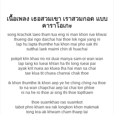
เนื้อเพลง เธอสวมเขา เราสวมกอด แบบ
คาราโอเกะ
song krachok laeo tham tua eng ni man khon rue khwai
thueng dai ngo daichai hai thoe lok ngai yang ni
lap hu lapta thumthe hai khon mai pho sak thi
sutthai laek maimi chin di huachai
pokpit klin khao rio roi duai manya sam-oi wan wan
lap lang ko lueai khlan ha thi long rueai pai
ayak krit nuea ao kluea tha hai man sa chai
tae klua tit chuea chanrai chak thoe
ik khon thumthe ik khon aep ye he ching ching na thoe
to na wan chapchai aep lai chai ton phloe
ni na he ro thoe ai sing thi thoe topthaen
thoe suamkhao rao suamkot
tabot phro kham wa rak longkon khon makmak
tong kra-ak khwam cham thaep tai