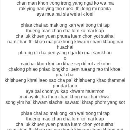
chan man khon trong trong yang ngai ko wa ma
rak ying nan ying tho nueai thi tong mi namta
aya mua hai sia wela ik loei
phlae chai ao mak ong kan wai trong thi tap
thueng mae chan cha lom ko mai klap
cha luk khuen yuen phuea luem chon yot sutthai
nam chan thi khao ma prakhong khwam cham khang nai
huachai
phrung ni cha pen yang ngai ko mai samkhan
o
maichai khon khi lao khae sep tit rot aelkoho
chalong phiao phiao longkho luem rueang rao thi khoei
puat chai
khitthueng khrai laeo sao cha pai khitthueng khao thammai
phodai laeo
aya pai chom yu kap khwam muetmon
mai ayak cha thon chan khon maichai khwai
song yim hai khwam siachai sawatdi khrap phom yang sot
phlae chai ao mak ong kan wai trong thi tap
thueng mae chan cha lom ko mai klap
cha luk khuen yuen phuea luem chon yot sutthai
nam chan thi khao ma prakhong khwam cham khang nai