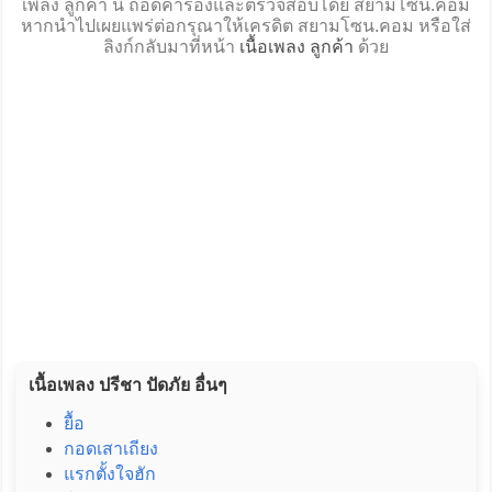
เพลง ลูกค้า นี้ ถอดคำร้องและตรวจสอบโดย สยามโซน.คอม
หากนำไปเผยแพร่ต่อกรุณาให้เครดิต สยามโซน.คอม หรือใส่
ลิงก์กลับมาที่หน้า
เนื้อเพลง ลูกค้า
ด้วย
เนื้อเพลง ปรีชา ปัดภัย อื่นๆ
ยื้อ
กอดเสาเถียง
แรกตั้งใจฮัก