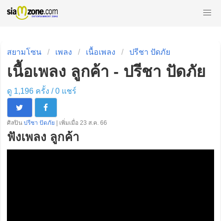
สยามโซน
เพลง
เนื้อเพลง
ปรีชา ปัดภัย
เนื้อเพลง ลูกค้า - ปรีชา ปัดภัย
ดู 1,196 ครั้ง /
0
แชร์
ศิลปิน
ปรีชา ปัดภัย
| เพิ่มเมื่อ 23 ส.ค. 66
ฟังเพลง ลูกค้า