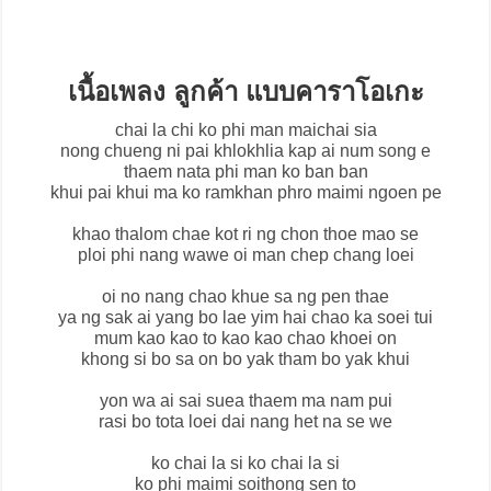
เนื้อเพลง ลูกค้า แบบคาราโอเกะ
chai la chi ko phi man maichai sia
nong chueng ni pai khlokhlia kap ai num song e
thaem nata phi man ko ban ban
khui pai khui ma ko ramkhan phro maimi ngoen pe
khao thalom chae kot ri ng chon thoe mao se
ploi phi nang wawe oi man chep chang loei
oi no nang chao khue sa ng pen thae
ya ng sak ai yang bo lae yim hai chao ka soei tui
mum kao kao to kao kao chao khoei on
khong si bo sa on bo yak tham bo yak khui
yon wa ai sai suea thaem ma nam pui
rasi bo tota loei dai nang het na se we
ko chai la si ko chai la si
ko phi maimi soithong sen to