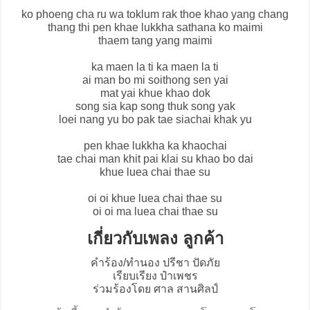
ko phoeng cha ru wa toklum rak thoe khao yang chang
thang thi pen khae lukkha sathana ko maimi
thaem tang yang maimi
ka maen la ti ka maen la ti
ai man bo mi soithong sen yai
mat yai khue khao dok
song sia kap song thuk song yak
loei nang yu bo pak tae siachai khak yu
pen khae lukkha ka khaochai
tae chai man khit pai klai su khao bo dai
khue luea chai thae su
oi oi khue luea chai thae su
oi oi ma luea chai thae su
เกี่ยวกับเพลง ลูกค้า
คำร้อง/ทำนอง ปรีชา ปัดภัย
เรียบเรียง ป๋าเพชร
ร่วมร้องโดย ศาล สานศิลป์