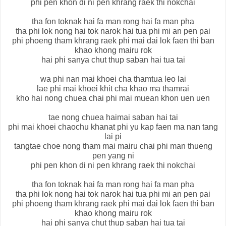
phi pen khon di ni pen khrang raek thi nokchai
tha fon toknak hai fa man rong hai fa man pha
tha phi lok nong hai tok narok hai tua phi mi an pen pai
phi phoeng tham khrang raek phi mai dai lok faen thi ban
khao khong mairu rok
hai phi sanya chut thup saban hai tua tai
wa phi nan mai khoei cha thamtua leo lai
lae phi mai khoei khit cha khao ma thamrai
kho hai nong chuea chai phi mai muean khon uen uen
tae nong chuea haimai saban hai tai
phi mai khoei chaochu khanat phi yu kap faen ma nan tang
lai pi
tangtae choe nong tham mai mairu chai phi man thueng
pen yang ni
phi pen khon di ni pen khrang raek thi nokchai
tha fon toknak hai fa man rong hai fa man pha
tha phi lok nong hai tok narok hai tua phi mi an pen pai
phi phoeng tham khrang raek phi mai dai lok faen thi ban
khao khong mairu rok
hai phi sanya chut thup saban hai tua tai