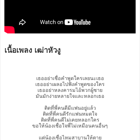
เนื้อเพลง เฒ่าหัวงู
เธออย่าเชื่อคำพูดใครเลยนะเธอ
เธออย่าเผลอไปฟังคำพูดของใคร
เธออย่าหลงคารมไอ้พวกผู้ชาย
มันมักง่ายหลายใจและหลอกเธอ
ติดที่พี่คนดีมีแฟนอยู่แล้ว
ติดที่พี่คนดีรักแฟนหมดใจ
ติดที่พี่คนดีไม่เคยหลอกใคร
ขอให้น้องเชื่อใจพี่ไม่เหมือนคนอื่นๆ
แต่น้องเชื่อไหมสาบานให้ตาย