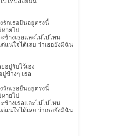
นไปให้ปล่อยมัน
ยังรักเธอยืนอยู่ตรงนี้
ม่หายไป
ที่จะข้างเธอและไม่ไปไหน
แต่แน่ใจได้เลย ว่าเธอยังมีฉัน
ยอยู่รับไว้เอง
ู่ข้างๆ เธอ
ยังรักเธอยืนอยู่ตรงนี้
ม่หายไป
ที่จะข้างเธอและไม่ไปไหน
แต่แน่ใจได้เลย ว่าเธอยังมีฉัน