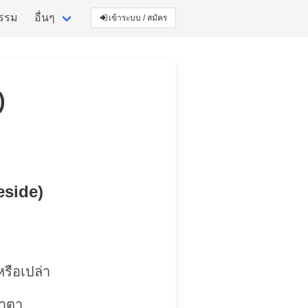
กรรม
อื่นๆ
เข้าระบบ / สมัคร
)
Beside)
รือเปล่า
้ำตา