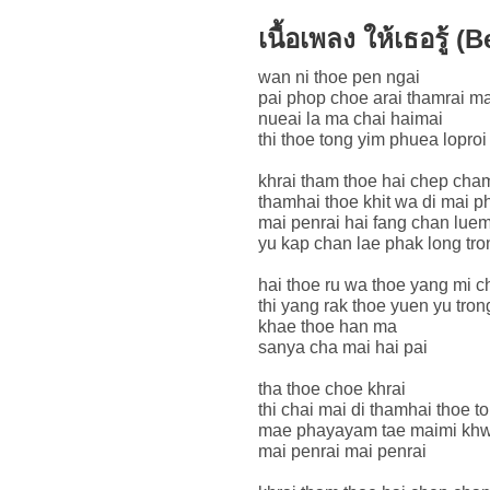
เนื้อเพลง ให้เธอรู้
wan ni thoe pen ngai
pai phop choe arai thamrai ma
nueai la ma chai haimai
thi thoe tong yim phuea lopro
khrai tham thoe hai chep cha
thamhai thoe khit wa di mai p
mai penrai hai fang chan lue
yu kap chan lae phak long tro
hai thoe ru wa thoe yang mi 
thi yang rak thoe yuen yu tron
khae thoe han ma
sanya cha mai hai pai
tha thoe choe khrai
thi chai mai di thamhai thoe t
mae phayayam tae maimi kh
mai penrai mai penrai