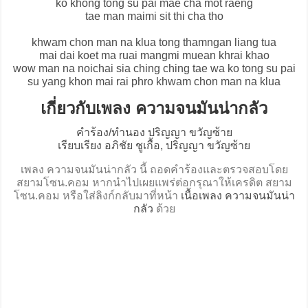
ko khong tong su pai mae cha mot raeng
tae man maimi sit thi cha tho
khwam chon man na klua tong thamngan liang tua
mai dai koet ma ruai mangmi muean khrai khao
wow man na noichai sia ching ching tae wa ko tong su pai
su yang khon mai rai phro khwam chon man na klua
เกี่ยวกับเพลง ความจนมันน่ากลัว
คำร้อง/ทำนอง ปริญญา ขวัญซ้าย
เรียบเรียง อภิชัย ชูเกื้อ, ปริญญา ขวัญซ้าย
เพลง ความจนมันน่ากลัว นี้ ถอดคำร้องและตรวจสอบโดย
สยามโซน.คอม หากนำไปเผยแพร่ต่อกรุณาให้เครดิต สยาม
โซน.คอม หรือใส่ลิงก์กลับมาที่หน้า
เนื้อเพลง ความจนมันน่า
กลัว
ด้วย