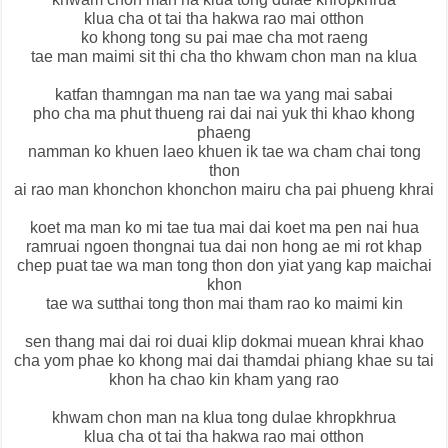
klua cha ot tai tha hakwa rao mai otthon
ko khong tong su pai mae cha mot raeng
tae man maimi sit thi cha tho khwam chon man na klua
katfan thamngan ma nan tae wa yang mai sabai
pho cha ma phut thueng rai dai nai yuk thi khao khong
phaeng
namman ko khuen laeo khuen ik tae wa cham chai tong
thon
ai rao man khonchon khonchon mairu cha pai phueng khrai
koet ma man ko mi tae tua mai dai koet ma pen nai hua
ramruai ngoen thongnai tua dai non hong ae mi rot khap
chep puat tae wa man tong thon don yiat yang kap maichai
khon
tae wa sutthai tong thon mai tham rao ko maimi kin
sen thang mai dai roi duai klip dokmai muean khrai khao
cha yom phae ko khong mai dai thamdai phiang khae su tai
khon ha chao kin kham yang rao
khwam chon man na klua tong dulae khropkhrua
klua cha ot tai tha hakwa rao mai otthon