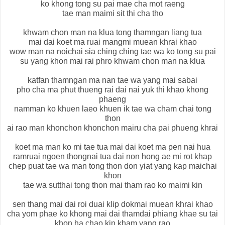
ko khong tong su pai mae cha mot raeng
tae man maimi sit thi cha tho
khwam chon man na klua tong thamngan liang tua
mai dai koet ma ruai mangmi muean khrai khao
wow man na noichai sia ching ching tae wa ko tong su pai
su yang khon mai rai phro khwam chon man na klua
katfan thamngan ma nan tae wa yang mai sabai
pho cha ma phut thueng rai dai nai yuk thi khao khong
phaeng
namman ko khuen laeo khuen ik tae wa cham chai tong
thon
ai rao man khonchon khonchon mairu cha pai phueng khrai
koet ma man ko mi tae tua mai dai koet ma pen nai hua
ramruai ngoen thongnai tua dai non hong ae mi rot khap
chep puat tae wa man tong thon don yiat yang kap maichai
khon
tae wa sutthai tong thon mai tham rao ko maimi kin
sen thang mai dai roi duai klip dokmai muean khrai khao
cha yom phae ko khong mai dai thamdai phiang khae su tai
khon ha chao kin kham yang rao