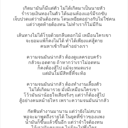
เกิดมามันก็มีแต่ตัว ไม่ได้เกิดมาเป็นนายหัว
ร่ำรวยเงินทองในตัว ได้นอนห้องแอร์มีรถขับ
เจ็บปวดแต่ว่ามันต้องทน โดนเหยียดอย่างกับไม่ใช่คน
แต่ว่าสุดท้ายต้องทน ไม่ทำเราก็ไม่มีกิน
เส้นทางไม่ได้โรยด้วยกลีบดอกไม้ เหมือนใครเขา
จะยอมแพ้ก็คงไม่ได้ ทำได้เพียงแค่สู้ตาย
คนหาเช้ากินค่ำอย่างเรา
ความจนมันน่ากลัว ต้องดูแลครอบครัว
กลัวจะอดตาย ถ้าหากว่าเราไม่อดทน
ก็คงต้องสู้ไป แม้จะหมดแรง
แต่มันไม่มีสิทธิ์ที่จะท้อ
ความจนมันน่ากลัว ต้องทำงานเลี้ยงตัว
ไม่ได้เกิดมารวย มั่งมีเหมือนใครเขา
โว้วมันน่าน้อยใจเสียจริงๆ แต่ว่าก็ต้องสู้ไป
สู้อย่างคนหม้ายไหร เพราะความจนมันน่ากลัว
กัดฟันทำงานมานาน แต่ว่ายังไม่สบาย
พอจะมาพูดถึงรายได้ ในยุคที่ข้าวของแพง
น้ำมันก็ขึ้นแล้วขึ้นอีก แต่ว่าจำใจต้องทน
ไอ้เรามันคนจนๆ ไม่รู้จะไปพึ่งใคร