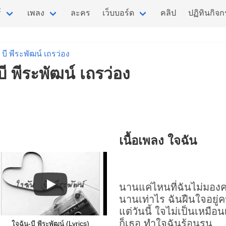
์
เพลง
ละคร
เว็บบอร์ด
คลิป
ปฏิทินกิจ
บี พีระพัฒน์ เถรว่อง
บี พีระพัฒน์ เถรว่อง
เนื้อเพลง ใจฉัน
นานแค่ไหนที่ฉันไม่มองค
นานเท่าไร ฉันฝืนใจอยู่ค
แต่วันนี้ ใจไม่เป็นเหมือ
ก็เธอ ทำ
ใจฉัน
ร้อนรน
ใจฉัน-บี พีระพัฒน์ (Lyrics)