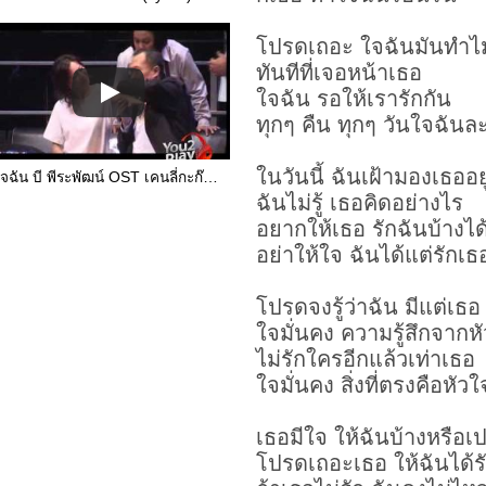
โปรดเถอะ ใจฉันมันทำไมถ
ทันทีที่เจอหน้าเธอ
ใจฉัน รอให้เรารักกัน
ทุกๆ คืน ทุกๆ วันใจฉันล
ในวันนี้ ฉันเฝ้ามองเธออยู
ใจฉัน บี พีระพัฒน์ OST เคนลี่กะก๊วนขี้เล่น
ฉันไม่รู้ เธอคิดอย่างไร
อยากให้เธอ รักฉันบ้างไ
อย่าให้ใจ ฉันได้แต่รักเธ
โปรดจงรู้ว่าฉัน มีแต่เธอ
ใจมั่นคง ความรู้สึกจากห
ไม่รักใครอีกแล้วเท่าเธอ
ใจมั่นคง สิ่งที่ตรงคือหัวใ
เธอมีใจ ให้ฉันบ้างหรือเป
โปรดเถอะเธอ ให้ฉันได้รับ