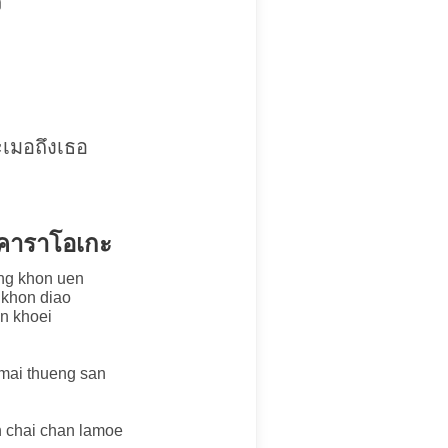
ว
ะเมอถึงเธอ
บคาราโอเกะ
ong khon uen
 khon diao
n khoei
mai thueng san
n chai chan lamoe