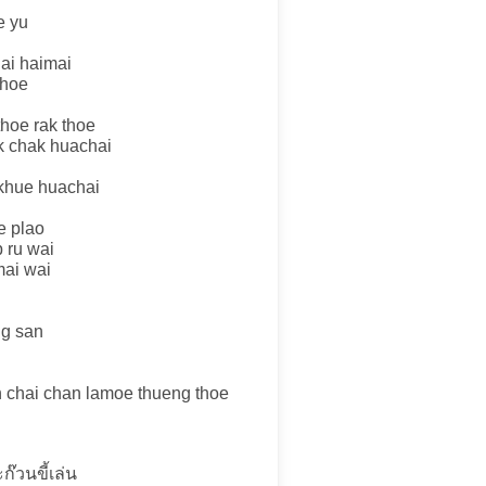
e yu
dai haimai
thoe
thoe rak thoe
 chak huachai
 khue huachai
e plao
p ru wai
mai wai
ng san
n chai chan lamoe thueng thoe
๊วนขี้เล่น