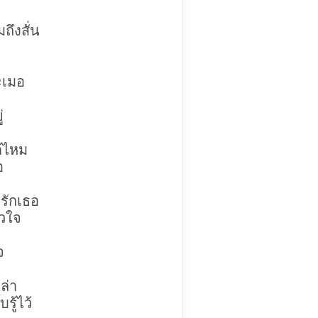
ึงสั่น
ะเมอ
่
ด้ไหม
อ
 รักเธอ
ัวใจ
จ
ล่า
รู้ไว้