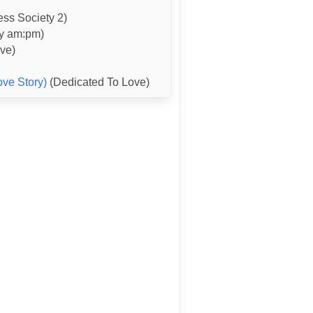
ess Society 2)
by am:pm)
ve)
ove Story)
(Dedicated To Love)