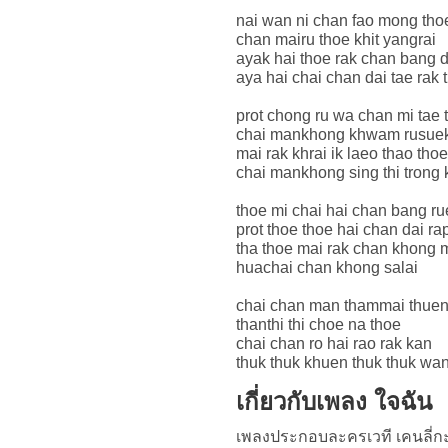
nai wan ni chan fao mong tho
chan mairu thoe khit yangrai
ayak hai thoe rak chan bang 
aya hai chai chan dai tae rak 
prot chong ru wa chan mi tae 
chai mankhong khwam rusuek
mai rak khrai ik laeo thao thoe
chai mankhong sing thi trong
thoe mi chai hai chan bang ru
prot thoe thoe hai chan dai ra
tha thoe mai rak chan khong 
huachai chan khong salai
chai chan man thammai thue
thanthi thi choe na thoe
chai chan ro hai rao rak kan
thuk thuk khuen thuk thuk wa
เกี่ยวกับเพลง ใจฉัน
เพลงประกอบละครเวที เคนลี่กะก