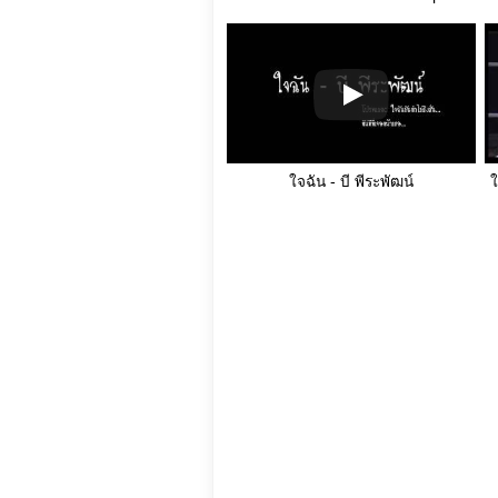
ใจฉัน - บี พีระพัฒน์