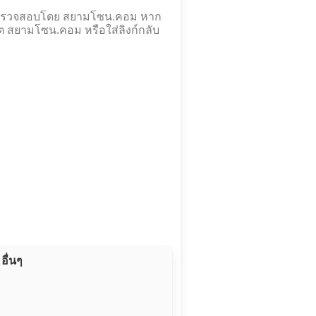
ละตรวจสอบโดย สยามโซน.คอม หาก
ต สยามโซน.คอม หรือใส่ลิงก์กลับ
อื่นๆ