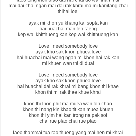
mai dai chai ngan mai dai rak khrai maimi kamlang chai
thihai loei
ayak mi khon yu khang kai sopta kan
hai huachai man ten raeng
kep wai khitthueng kan kep wai khitthueng kan
Love I need somebody love
ayak kho sak khon phuea love
hai huachai mai wang ngan mi khon hai rak kan
mi khuen wan thi di duai
Love I need somebody love
ayak kho sak khon phuea love
hai huachai dai rak khrai mi bang khon thi khae
khon thi mi rak thae khue khrai
khon thi thon phit ma muea wan ton chao
khon thi nang kin khao tit kan muea khuen
khon thi yim hai kan trong na pak soi
chai rue plao chai rue plao
laeo thammai tua rao thueng yang mai hen mi khrai