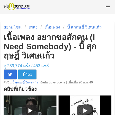
สยามโซน
เพลง
เนื้อเพลง
บี้ สุกฤษฎิ์ วิเศษแก้ว
เนื้อเพลง อยากขอสักคน (I
Need Somebody) - บี้ สุก
ฤษฎิ์ วิเศษแก้ว
ดู 239,774 ครั้ง /
453
แชร์
453
ศิลปิน
บี้ สุกฤษฎิ์ วิเศษแก้ว
| อัลบัม Love Scene | เพิ่มเมื่อ 20 ต.ค. 49
คลิปที่เกี่ยวข้อง