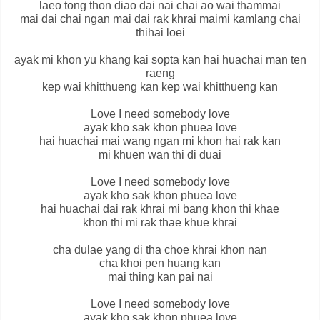
laeo tong thon diao dai nai chai ao wai thammai
mai dai chai ngan mai dai rak khrai maimi kamlang chai
thihai loei
ayak mi khon yu khang kai sopta kan hai huachai man ten
raeng
kep wai khitthueng kan kep wai khitthueng kan
Love I need somebody love
ayak kho sak khon phuea love
hai huachai mai wang ngan mi khon hai rak kan
mi khuen wan thi di duai
Love I need somebody love
ayak kho sak khon phuea love
hai huachai dai rak khrai mi bang khon thi khae
khon thi mi rak thae khue khrai
cha dulae yang di tha choe khrai khon nan
cha khoi pen huang kan
mai thing kan pai nai
Love I need somebody love
ayak kho sak khon phuea love