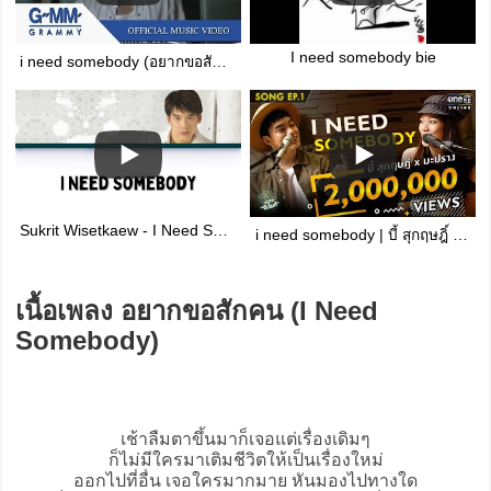
I need somebody bie
i need somebody (อยากขอสักคน) - บี้ สุกฤษฎิ์【OFFICIAL MV】
Sukrit Wisetkaew - I Need Somebody [Color_Coded_Lyrics_Tha_Rom_Eng]
i need somebody | บี้ สุกฤษฎิ์ x มะปราง | Full Song | มะปรางจับไมค์ EP.1|
เนื้อเพลง อยากขอสักคน (I Need
Somebody)
เช้าลืมตาขึ้นมาก็เจอแต่เรื่องเดิมๆ
ก็ไม่มีใครมาเติมชีวิตให้เป็นเรื่องใหม่
ออกไปที่อื่น เจอใครมากมาย หันมองไปทางใด