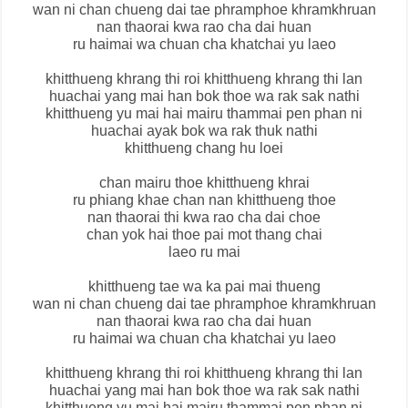
wan ni chan chueng dai tae phramphoe khramkhruan
nan thaorai kwa rao cha dai huan
ru haimai wa chuan cha khatchai yu laeo
khitthueng khrang thi roi khitthueng khrang thi lan
huachai yang mai han bok thoe wa rak sak nathi
khitthueng yu mai hai mairu thammai pen phan ni
huachai ayak bok wa rak thuk nathi
khitthueng chang hu loei
chan mairu thoe khitthueng khrai
ru phiang khae chan nan khitthueng thoe
nan thaorai thi kwa rao cha dai choe
chan yok hai thoe pai mot thang chai
laeo ru mai
khitthueng tae wa ka pai mai thueng
wan ni chan chueng dai tae phramphoe khramkhruan
nan thaorai kwa rao cha dai huan
ru haimai wa chuan cha khatchai yu laeo
khitthueng khrang thi roi khitthueng khrang thi lan
huachai yang mai han bok thoe wa rak sak nathi
khitthueng yu mai hai mairu thammai pen phan ni