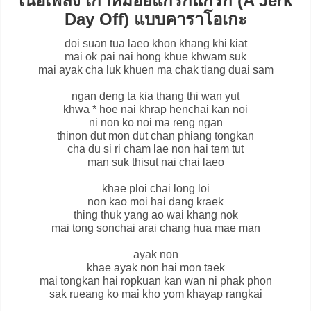
เนื้อเพลง เกาหมอยแกรกแกรก (A Jerk
Day Off) แบบคาราโอเกะ
doi suan tua laeo khon khang khi kiat
mai ok pai nai hong khue khwam suk
mai ayak cha luk khuen ma chak tiang duai sam
ngan deng ta kia thang thi wan yut
khwa * hoe nai khrap henchai kan noi
ni non ko noi ma reng ngan
thinon dut mon dut chan phiang tongkan
cha du si ri cham lae non hai tem tut
man suk thisut nai chai laeo
khae ploi chai long loi
non kao moi hai dang kraek
thing thuk yang ao wai khang nok
mai tong sonchai arai chang hua mae man
ayak non
khae ayak non hai mon taek
mai tongkan hai ropkuan kan wan ni phak phon
sak rueang ko mai kho yom khayap rangkai