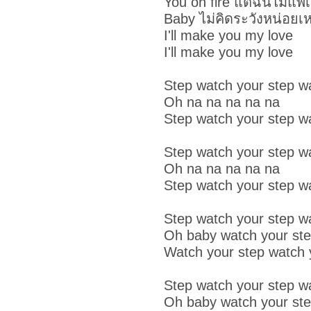
You on fire แต่ฉันไม่แพ้
Baby ไม่คิดระวังหน่อยเ
I'll make you my love
I'll make you my love
Step watch your step w
Oh na na na na na
Step watch your step w
Step watch your step w
Oh na na na na na
Step watch your step w
Step watch your step w
Oh baby watch your st
Watch your step watch 
Step watch your step w
Oh baby watch your st