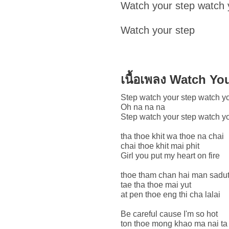
Watch your step watch 
Watch your step
เนื้อเพลง Watch Y
Step watch your step watch yo
Oh na na na
Step watch your step watch yo
tha thoe khit wa thoe na chai
chai thoe khit mai phit
Girl you put my heart on fire
thoe tham chan hai man sadu
tae tha thoe mai yut
at pen thoe eng thi cha lalai
Be careful cause I'm so hot
ton thoe mong khao ma nai ta