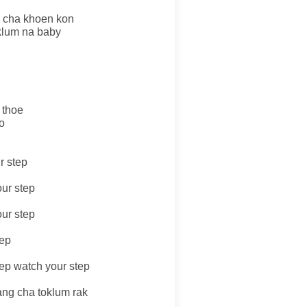
i cha khoen kon
klum na baby
 thoe
o
r step
ur step
ur step
tep
ep watch your step
ang cha toklum rak