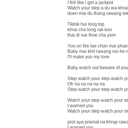
I felt like I got a jackpot
Watch your step a du wa khra
doen mai du thang rawang to
Tiktok hai long top
khrai cha long rak kon
thai di rue thoe cha yom
You on fire tae chan mai phae
Baby mai khit rawang noi he r
I'll make you my love
Baby watch out beware of you
Step watch your step watch yo
Oh na na na na na
Step watch your step watch yo
Watch your step watch your s
I warned you
Watch your step watch your st
prot aya pramat na khrap raw
I warned you