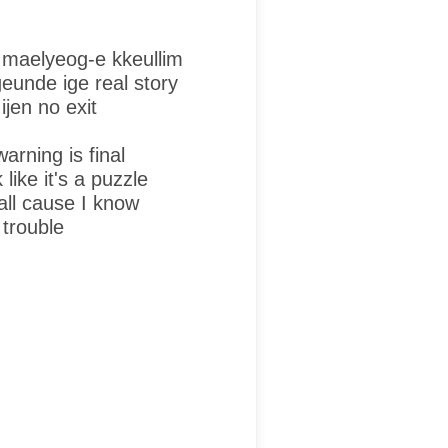
maelyeog-e kkeullim
eunde ige real story
ijen no exit
warning is final
like it's a puzzle
call cause I know
 trouble