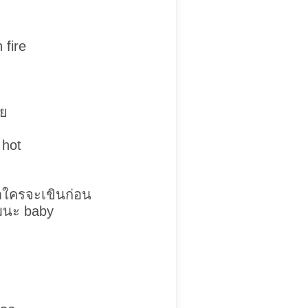
 fire
าย
 hot
่าใครจะเขินก่อน
ุมนะ baby