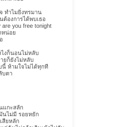
วใจ ทำไมยิ่งทรมาน
ฉันต้องการได้พบเธอ
y are you free tonight
ักหน่อย
ธอ
งไงก็นอนไม่หลับ
ก็ยังไม่หลับ
ี้ ห้ามใจไม่ได้ทุกที
หลับตา
อนแกะสลัก
ันไม่มี รอยหยัก
เสียหลัก