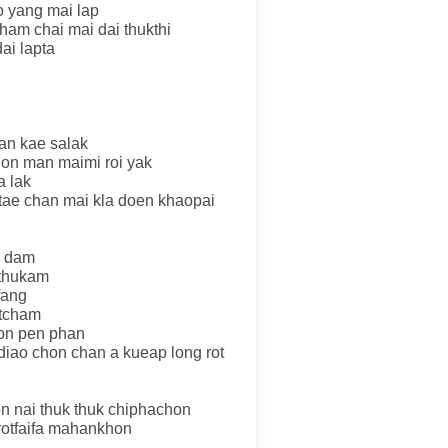
o yang mai lap
 ham chai mai dai thukthi
dai lapta
ean kae salak
hon man maimi roi yak
a lak
tae chan mai kla doen khaopai
e dam
nthukam
fang
otcham
hon pen phan
diao chon chan a kueap long rot
on nai thuk thuk chiphachon
 rotfaifa mahankhon