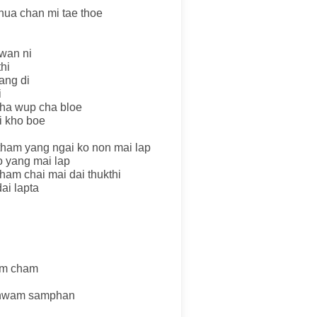
hua chan mi tae thoe
wan ni
hi
ang di
i
cha wup cha bloe
i kho boe
 tham yang ngai ko non mai lap
o yang mai lap
 ham chai mai dai thukthi
dai lapta
wam cham
 khwam samphan