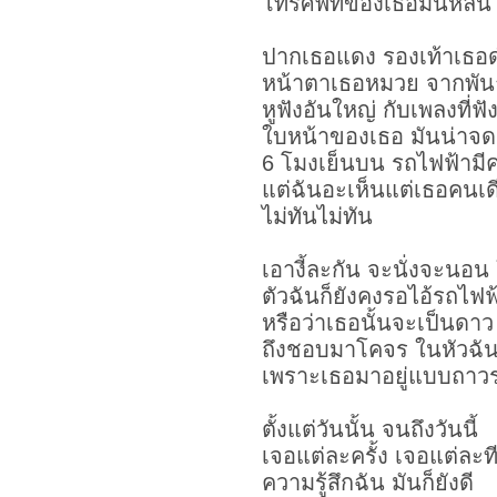
โทรศัพท์ของเธอมันหล่น แ
ปากเธอแดง รองเท้าเธอ
หน้าตาเธอหมวย จากพัน
หูฟังอันใหญ่ กับเพลงที่ฟั
ใบหน้าของเธอ มันน่าจ
6 โมงเย็นบน รถไฟฟ้ามี
แต่ฉันอะเห็นแต่เธอคนเ
ไม่ทันไม่ทัน
เอางี้ละกัน จะนั่งจะนอน
ตัวฉันก็ยังคงรอไอ้รถไ
หรือว่าเธอนั้นจะเป็นดาว
ถึงชอบมาโคจร ในหัวฉัน
เพราะเธอมาอยู่แบบถาว
ตั้งแต่วันนั้น จนถึงวันนี้
เจอแต่ละครั้ง เจอแต่ละท
ความรู้สึกฉัน มันก็ยังดี