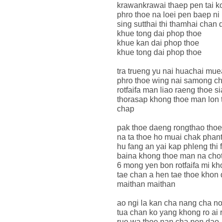
krawankrawai thaep pen tai k
phro thoe na loei pen baep ni
sing sutthai thi thamhai chan 
khue tong dai phop thoe
khue kan dai phop thoe
khue tong dai phop thoe
tra trueng yu nai huachai mu
phro thoe wing nai samong c
rotfaifa man liao raeng thoe si
thorasap khong thoe man lon 
chap
pak thoe daeng rongthao tho
na ta thoe ho muai chak pha
hu fang an yai kap phleng thi 
baina khong thoe man na ch
6 mong yen bon rotfaifa mi k
tae chan a hen tae thoe khon 
maithan maithan
ao ngi la kan cha nang cha n
tua chan ko yang khong ro ai
rue wa thoe nan cha pen dao