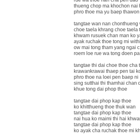
thueng chop ma khochon nai 
phro thoe ma yu baep thawon
tangtae wan nan chonthueng 
choe taela khrang choe taela t
khwam rusuek chan man ko y
ayak ruchak thoe tong mi with
ow mai tong tham yang ngai 
roem loe rue wa tong doen pa
tangtae thi dai choe thoe cha
krawankrawai thaep pen tai k
phro thoe na loei pen baep ni
sing sutthai thi thamhai chan 
khue tong dai phop thoe
tangtae dai phop kap thoe
ko khitthueng thoe thuk wan
tangtae dai phop kap thoe
nai hua ko maimi thi hai kh
tangtae dai phop kap thoe
ko ayak cha ruchak thoe mi