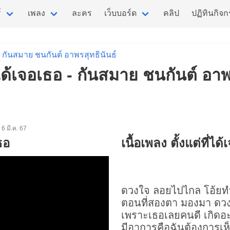
์
เพลง
ละคร
เว็บบอร์ด
คลิป
ปฏิทินกิจ
กันสมาย ชนกันต์ อาพรสุทธินันธ์
ี่ได้เจอเธอ - กันสมาย ชนกันต์ อาพ
่อ 6 มี.ค. 67
ธอ
เนื้อเพลง ตั้งแต่ที่ได
ดวงใจ ลอยไปไกล โอ้ยทำไ
ตอนที่สองตา มองมา ด
เพราะเธอเลยคนดี เกิดอะ
มีอาการคือฉันต้องการเห