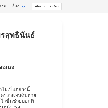
กรรม
อื่นๆ
เข้าระบบ / สมัคร
รสุทธินันธ์
้เจอเธอ
มเป็นอย่างนี้
วงดาราแทบดับหาย
ไรขึ้นช่วยบอกที
็นหน้าเธอ