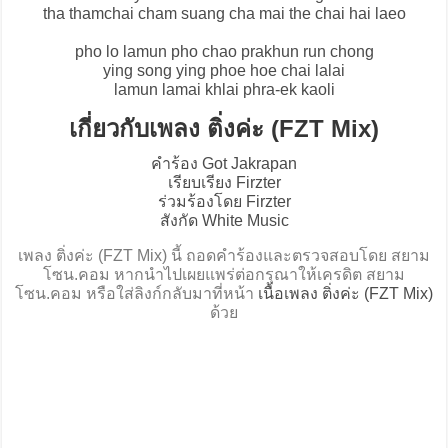
tha thamchai cham suang cha mai the chai hai laeo
pho lo lamun pho chao prakhun run chong
ying song ying phoe hoe chai lalai
lamun lamai khlai phra-ek kaoli
เกี่ยวกับเพลง ติ่งค่ะ (FZT Mix)
คำร้อง Got Jakrapan
เรียบเรียง Firzter
ร่วมร้องโดย Firzter
สังกัด White Music
เพลง ติ่งค่ะ (FZT Mix) นี้ ถอดคำร้องและตรวจสอบโดย สยาม
โซน.คอม หากนำไปเผยแพร่ต่อกรุณาให้เครดิต สยาม
โซน.คอม หรือใส่ลิงก์กลับมาที่หน้า
เนื้อเพลง ติ่งค่ะ (FZT Mix)
ด้วย