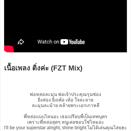
เนื้อเพลง ติ่งค่ะ (FZT Mix)
พ่อหล่อละมุน พ่อเจ้าประคุณรุนช่อง
ยิ่งส่อง ยิ่งเพ้อ เห้อ ใจละลาย
ละมุนละม้าย คล้ายพระเอกเกาหลี
พี่หล่อแบบไหนอะ เธอเปรียบพี่เป็นเทพบุตร
เพราะพี่หล่อสุดๆ หนูเลยชอบใช่ไหมอะ
I'll be your superstar alright, shine bright ไม่ได้เล่นคุณไสยฮะ