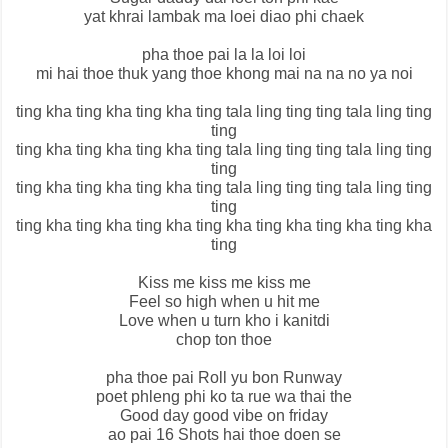
yat khrai lambak ma loei diao phi chaek
pha thoe pai la la loi loi
mi hai thoe thuk yang thoe khong mai na na no ya noi
ting kha ting kha ting kha ting tala ling ting ting tala ling ting
ting
ting kha ting kha ting kha ting tala ling ting ting tala ling ting
ting
ting kha ting kha ting kha ting tala ling ting ting tala ling ting
ting
ting kha ting kha ting kha ting kha ting kha ting kha ting kha
ting
Kiss me kiss me kiss me
Feel so high when u hit me
Love when u turn kho i kanitdi
chop ton thoe
pha thoe pai Roll yu bon Runway
poet phleng phi ko ta rue wa thai the
Good day good vibe on friday
ao pai 16 Shots hai thoe doen se