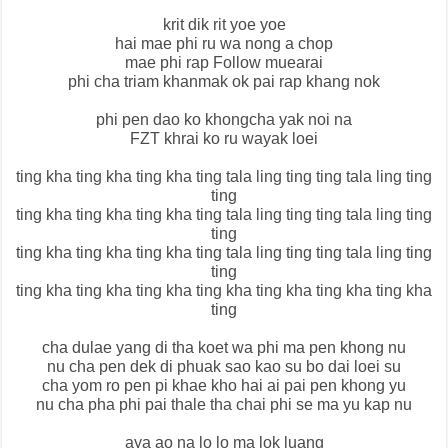
krit dik rit yoe yoe
hai mae phi ru wa nong a chop
mae phi rap Follow muearai
phi cha triam khanmak ok pai rap khang nok
phi pen dao ko khongcha yak noi na
FZT khrai ko ru wayak loei
ting kha ting kha ting kha ting tala ling ting ting tala ling ting
ting
ting kha ting kha ting kha ting tala ling ting ting tala ling ting
ting
ting kha ting kha ting kha ting tala ling ting ting tala ling ting
ting
ting kha ting kha ting kha ting kha ting kha ting kha ting kha
ting
cha dulae yang di tha koet wa phi ma pen khong nu
nu cha pen dek di phuak sao kao su bo dai loei su
cha yom ro pen pi khae kho hai ai pai pen khong yu
nu cha pha phi pai thale tha chai phi se ma yu kap nu
aya ao na lo lo ma lok luang