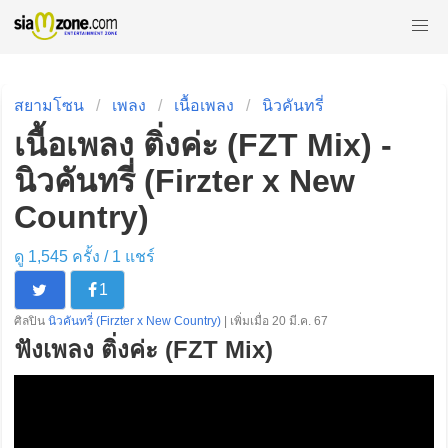
สยามโซน
เพลง
เนื้อเพลง
นิวคันทรี่
เนื้อเพลง ติ่งค่ะ (FZT Mix) -
นิวคันทรี่ (Firzter x New
Country)
ดู 1,545 ครั้ง /
1
แชร์
1
ศิลปิน
นิวคันทรี่ (Firzter x New Country)
| เพิ่มเมื่อ 20 มี.ค. 67
ฟังเพลง ติ่งค่ะ (FZT Mix)