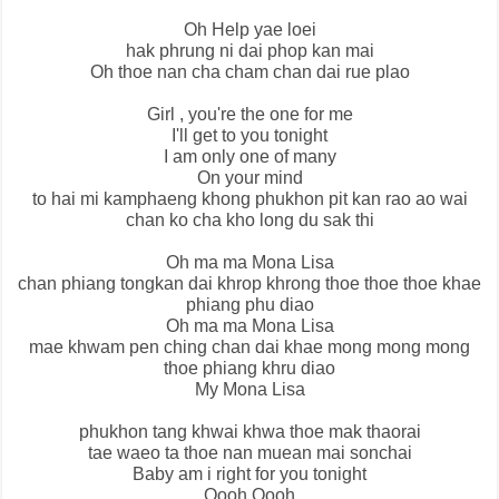
Oh Help yae loei
hak phrung ni dai phop kan mai
Oh thoe nan cha cham chan dai rue plao
Girl , you're the one for me
I'll get to you tonight
I am only one of many
On your mind
to hai mi kamphaeng khong phukhon pit kan rao ao wai
chan ko cha kho long du sak thi
Oh ma ma Mona Lisa
chan phiang tongkan dai khrop khrong thoe thoe thoe khae
phiang phu diao
Oh ma ma Mona Lisa
mae khwam pen ching chan dai khae mong mong mong
thoe phiang khru diao
My Mona Lisa
phukhon tang khwai khwa thoe mak thaorai
tae waeo ta thoe nan muean mai sonchai
Baby am i right for you tonight
Oooh Oooh