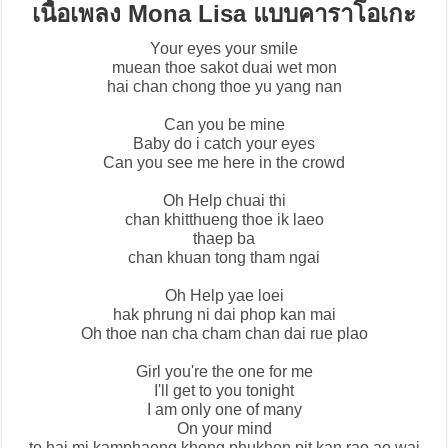
เนื้อเพลง Mona Lisa แบบคาราโอเกะ
Your eyes your smile
muean thoe sakot duai wet mon
hai chan chong thoe yu yang nan
Can you be mine
Baby do i catch your eyes
Can you see me here in the crowd
Oh Help chuai thi
chan khitthueng thoe ik laeo
thaep ba
chan khuan tong tham ngai
Oh Help yae loei
hak phrung ni dai phop kan mai
Oh thoe nan cha cham chan dai rue plao
Girl you're the one for me
I'll get to you tonight
I am only one of many
On your mind
to hai mi kamphaeng khong phukhon pit kan rao ao wai