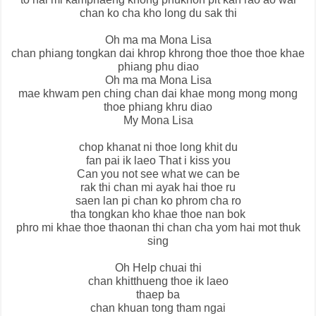
chan ko cha kho long du sak thi
Oh ma ma Mona Lisa
chan phiang tongkan dai khrop khrong thoe thoe thoe khae
phiang phu diao
Oh ma ma Mona Lisa
mae khwam pen ching chan dai khae mong mong mong
thoe phiang khru diao
My Mona Lisa
chop khanat ni thoe long khit du
fan pai ik laeo That i kiss you
Can you not see what we can be
rak thi chan mi ayak hai thoe ru
saen lan pi chan ko phrom cha ro
tha tongkan kho khae thoe nan bok
phro mi khae thoe thaonan thi chan cha yom hai mot thuk
sing
Oh Help chuai thi
chan khitthueng thoe ik laeo
thaep ba
chan khuan tong tham ngai