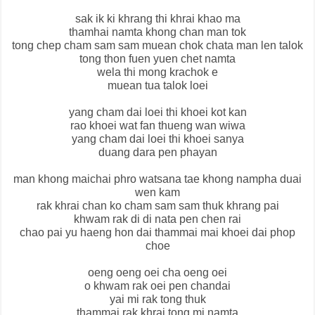
sak ik ki khrang thi khrai khao ma
thamhai namta khong chan man tok
tong chep cham sam sam muean chok chata man len talok
tong thon fuen yuen chet namta
wela thi mong krachok e
muean tua talok loei
yang cham dai loei thi khoei kot kan
rao khoei wat fan thueng wan wiwa
yang cham dai loei thi khoei sanya
duang dara pen phayan
man khong maichai phro watsana tae khong nampha duai
wen kam
rak khrai chan ko cham sam sam thuk khrang pai
khwam rak di di nata pen chen rai
chao pai yu haeng hon dai thammai mai khoei dai phop
choe
oeng oeng oei cha oeng oei
o khwam rak oei pen chandai
yai mi rak tong thuk
thammai rak khrai tong mi namta