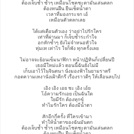
ต้องเจ็บช้ำ ซ้ำๆ เหมือนโชคชะตามันเล่นตลก
ต้องทนฝืน ยืนเช็ดน้ำตา
เวลาที่มองกระจก เอ้
เหมือนตัวตลกเลย
ได้แต่เตือนตัวเอง ว่าอย่าไปรักใคร
เท่าที่ผ่านมา ก็เจ็บช้ำระกำใจ
อกหักซ้ำๆ ยังไม่จำหนอหัวใจ
ทุ่มเท เท่าไร ใจก็พัง ทุกครั้งเลย
ไม่อาจจะย้อนเข็มนาฬิกา หน้าปฏิทินก็เปลี่ยนปี
เธอมีใหม่แล้ว ตอนนี้ฉันยังไม่มี
เก็บเอาไว้ในจินตนา นั่งมองฟ้าในยามราตรี
กอดความเหงานั่งเฝ้าดีกรี เรื่องราวดีๆ ให้เลือนลบไป
เอิง เอิง เอย ชะ เอิง เอ้ย
โอ้ความรักเอย เป็นฉันใด
ใยมีรัก ต้องทุกข์
ทำไมรักใคร ต้องมีน้ำตา
สักอีกกี่ครั้ง ที่ใครเข้ามา
ทำให้น้ำตาของฉันมันตก
ต้องเจ็บช้ำ ซ้ำๆ เหมือนโชคชะตามันเล่นตลก
ต้องทนฝืน ยืนเช็ดน้ำตา