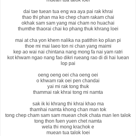
dai tae tuean tua eng wa aya pai rak khrai
thao thi phan ma ko chep cham rakam chai
okhak sam sam yang mai cham no huachai
thumthe thaorai chai ko phang thuk khrang loei
mai at cha yon khem nalika na patithin ko plian pi
thoe mi mai laeo ton ni chan yang maimi
kep ao wai nai chintana nang mong fa nai yam ratri
kot khwam ngao nang fao dikri rueang rao di di hai luean
lop pai
oeng oeng oei cha oeng oei
o khwam rak oei pen chandai
yai mi rak tong thuk
thammai rak khrai tong mi namta
sak ik ki khrang thi khrai khao ma
thamhai namta khong chan man tok
tong chep cham sam sam muean chok chata man len talok
tong thon fuen yuen chet namta
wela thi mong krachok e
muean tua talok loei