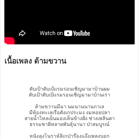
เนื้อเพลง ด้ามขวาน
ดับเป้าดับเป้เเรมรอนเชิญมามาบ้านผม
ดับเป้าดับเป้เเรมรอนเชิญมามาบ้านเรา
ด้ามขวาน
มีมา นมนานนานกาเล
มีท้องทะเลเรือตังเกประมง งมหอยปลา
สายน้ำไหลเย็นมองเห็นข้างฝั่ง ช่างเพลินตา
ธรรมชาติหลายพันธุ์นานา ป่าสมบูรณ์
หนังลุงโนราห์ลิเกป่าร๊องแง๊งเพลงบอก