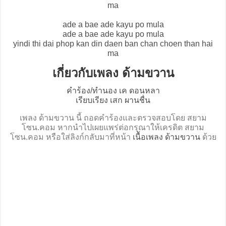
ma
ade a bae ade kayu po mula
ade a bae ade kayu po mula
yindi thi dai phop kan din daen ban chan choen than hai
ma
เกี่ยวกับเพลง ด้ามขวาน
คำร้อง/ทำนอง เค ดอนหลา
เรียบเรียง เสก ผานชื่น
เพลง ด้ามขวาน นี้ ถอดคำร้องและตรวจสอบโดย สยาม
โซน.คอม หากนำไปเผยแพร่ต่อกรุณาให้เครดิต สยาม
โซน.คอม หรือใส่ลิงก์กลับมาที่หน้า
เนื้อเพลง ด้ามขวาน
ด้วย