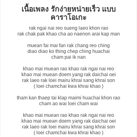
เนื้อเพลง รักง่ายหน่ายเร็ว แบบ
คาราโอเกะ
rak ngai nai reo sueng laeo khon rao
rak chak pak khao cha ao naenon arai kap man
muean fai mai fan rak chang reo ching
diao diao ko thing chep ching huachai
cham pai ik nan
khao mai muean rao khao rak ngai nai reo
khao mai muean doem yang rak daichai oei
rak laeo rak loei mairu khrai sang khrai son
( loei chamchai kwa khrai khao )
tham kan thaep tai klap maimi huachai khon rao
cham ao wai loei cham wai
khao mai muean rao khao rak ngai nai reo
khao mai muean doem yang rak daichai oei
rak laeo rak loei mairu khrai sang khrai son
( loei chamchai kwa khrai khao )