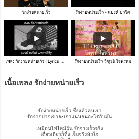
รักง่ายหน่ายเร็ว
รักง่ายหน่ายเร็ว - แบงค์ ปวริศ
เพลง รัก​ง่าย​ห​น่า​ยเร็ว​ l Lyrics​ Video​ l แบ​งค์​ ป​วริ​ศ​ร์​ มงคล​พิสิฐ​
รักง่ายหน่ายเร็ว วิฑูรย์ ใจพรหม
เนื้อเพลง รักง่ายหน่ายเร็ว
รักง่ายหน่ายเร็ว
ซึ้งแล้วคนเรา
รักจากปากเขาจะเอาแน่นอนอะไรกับมัน
เหมือนไฟไหม้ฝัน รักจางเร็วจริง
เดี๋ยวเดียวก็ทิ้ง เจ็บจริงหัวใจ