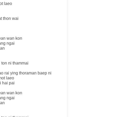
ot laeo
t thon wai
ean wan kon
ang ngai
han
 ton ni thammai
ao rai ying thoraman baep ni
mot laeo
i hai pai
ean wan kon
ang ngai
han