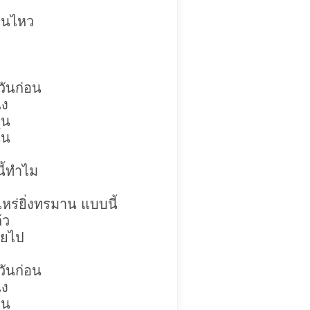
ทนไหว
วันก่อน
ไง
ัน
้น
นี้ทำไม
หร่ยิ่งทรมาน แบบนี้
้ว
ายไป
วันก่อน
ไง
ัน