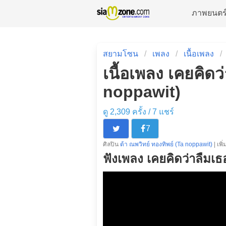
ภาพยนตร
สยามโซน
เพลง
เนื้อเพลง
เนื้อเพลง เคยคิดว
noppawit)
ดู 2,309 ครั้ง /
7
แชร์
7
ศิลปิน
ต้า ณพวิทย์ ทองทิพย์ (Ta noppawit)
| เพิ
ฟังเพลง เคยคิดว่าลืมเ