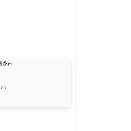
 อื่นๆ
ล้ว