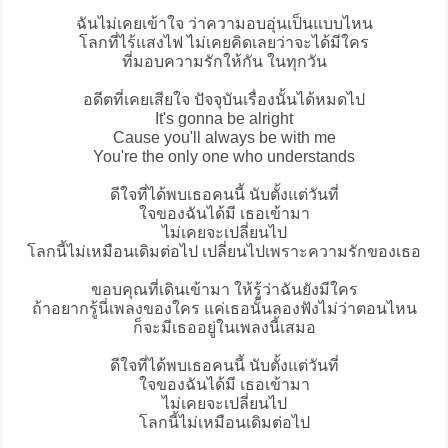
ฉันไม่เคยเข้าใจ ว่าความอบอุ่นเป็นแบบไหน
โลกที่ไร้แสงไฟ ไม่เคยคิดเลยว่าจะได้มีใคร
ที่มอบความรักให้กัน ในทุกวัน
อดีตที่เคยเสียใจ ปัจจุบันเรื่องนั้นได้หมดไป
It's gonna be alright
Cause you'll always be with me
You're the only one who understands
ดีใจที่ได้พบเธอคนนี้ นับตั้งแต่วันที่
ใจของฉันได้มี เธอเข้ามา
ไม่เคยจะเปลี่ยนไป
โลกนี้ไม่เหมือนเดิมต่อไป เปลี่ยนไปเพราะความรักของเธอ
ขอบคุณที่เดินเข้ามา ให้รู้ว่าฉันยังมีใคร
ถ้าอยากรู้นี่เพลงของใคร แค่เธอนั้นลองฟังไม่ว่าตอนไหน
ก็จะมีเธออยู่ในเพลงนี้เสมอ
ดีใจที่ได้พบเธอคนนี้ นับตั้งแต่วันที่
ใจของฉันได้มี เธอเข้ามา
ไม่เคยจะเปลี่ยนไป
โลกนี้ไม่เหมือนเดิมต่อไป