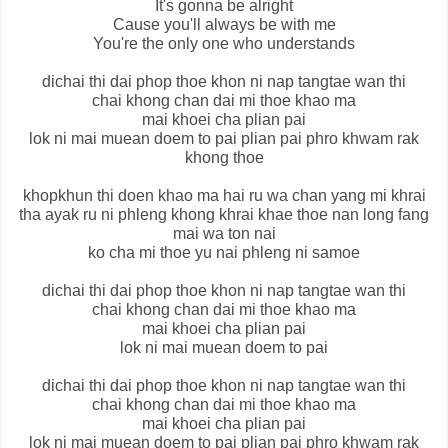
It's gonna be alright
Cause you'll always be with me
You're the only one who understands
dichai thi dai phop thoe khon ni nap tangtae wan thi
chai khong chan dai mi thoe khao ma
mai khoei cha plian pai
lok ni mai muean doem to pai plian pai phro khwam rak
khong thoe
khopkhun thi doen khao ma hai ru wa chan yang mi khrai
tha ayak ru ni phleng khong khrai khae thoe nan long fang
mai wa ton nai
ko cha mi thoe yu nai phleng ni samoe
dichai thi dai phop thoe khon ni nap tangtae wan thi
chai khong chan dai mi thoe khao ma
mai khoei cha plian pai
lok ni mai muean doem to pai
dichai thi dai phop thoe khon ni nap tangtae wan thi
chai khong chan dai mi thoe khao ma
mai khoei cha plian pai
lok ni mai muean doem to pai plian pai phro khwam rak