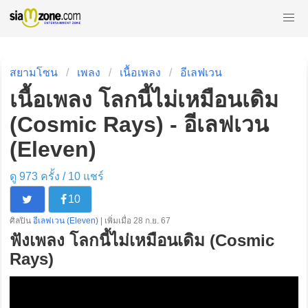
สยามโซน
เพลง
เนื้อเพลง
อีเลฟเวน
เนื้อเพลง โลกนี้ไม่เหมือนเดิม
(Cosmic Rays) - อีเลฟเวน
(Eleven)
ดู 973 ครั้ง /
10
แชร์
10
ศิลปิน
อีเลฟเวน (Eleven)
| เพิ่มเมื่อ 28 ก.ย. 67
ฟังเพลง โลกนี้ไม่เหมือนเดิม (Cosmic
Rays)