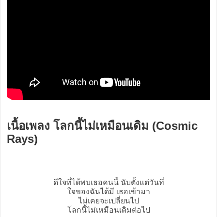
เนื้อเพลง โลกนี้ไม่เหมือนเดิม (Cosmic
Rays)
ดีใจที่ได้พบเธอคนนี้ นับตั้งแต่วันที่
ใจของฉันได้มี เธอเข้ามา
ไม่เคยจะเปลี่ยนไป
โลกนี้ไม่เหมือนเดิมต่อไป