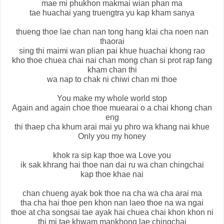
mae mi phukhon makmai wian phan ma
tae huachai yang truengtra yu kap kham sanya
thueng thoe lae chan nan tong hang klai cha noen nan
thaorai
sing thi maimi wan plian pai khue huachai khong rao
kho thoe chuea chai nai chan mong chan si prot rap fang
kham chan thi
wa nap to chak ni chiwi chan mi thoe
You make my whole world stop
Again and again choe thoe muearai o a chai khong chan
eng
thi thaep cha khum arai mai yu phro wa khang nai khue
Only you my honey
khok ra sip kap thoe wa Love you
ik sak khrang hai thoe nan dai ru wa chan chingchai
kap thoe khae nai
chan chueng ayak bok thoe na cha wa cha arai ma
tha cha hai thoe pen khon nan laeo thoe na wa ngai
thoe at cha songsai tae ayak hai chuea chai khon khon ni
thi mi tae khwam mankhong lae chingchai