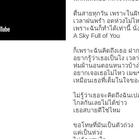
ตื่นสายทุกวัน เพราะในฝ
เวลาฝนพรำ อดห่วงไม่ไ
เพราะฉันก็ทำได้เท่านี้ นั
A Sky Full of You
ก็เพราะฉันคิดถึงเธอ ฝ
อยากรู้ว่าเธอเป็นไง เวล
ห่มผ้านอนตอนหนาวบ้า
อยากเจอเธอไม่ไหว เมฆข
เหมือนเธอที่เต็มในใจขอ
ไม่รู้ว่าเธอจะคิดถึงฉันเป
ไกลกันเลยไม่ได้ข่าว
เธอสบายดีใช่ไหม
ขอโทษที่มันเป็นตัวถ่วง
แค่เป็นห่วง