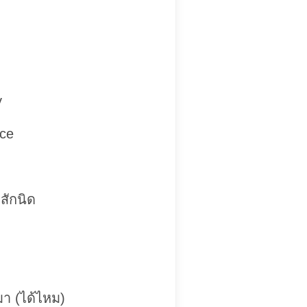
)
y
ice
สักนิด
มา (ได้ไหม)