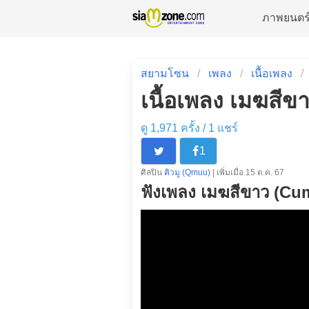
ภาพยนตร
สยามโซน
เพลง
เนื้อเพลง
เนื้อเพลง เมฆสีข
ดู 1,971 ครั้ง /
1
แชร์
1
ศิลปิน
คิวมู (Qmuu)
| เพิ่มเมื่อ 15 ต.ค. 67
ฟังเพลง เมฆสีขาว (Cu