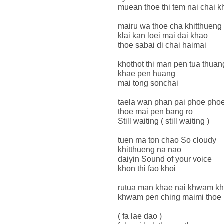
muean thoe thi tem nai chai k
mairu wa thoe cha khitthueng
klai kan loei mai dai khao
thoe sabai di chai haimai
khothot thi man pen tua thuan
khae pen huang
mai tong sonchai
taela wan phan pai phoe pho
thoe mai pen bang ro
Still waiting ( still waiting )
tuen ma ton chao So cloudy
khitthueng na nao
daiyin Sound of your voice
khon thi fao khoi
rutua man khae nai khwam kh
khwam pen ching maimi thoe l
( fa lae dao )