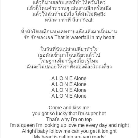
แล้วก็มาเจอกับเธอที่ทำให้หวั่นไหว
แล้วก็โดนคำหวานๆ เล่นงานอีกครั้งหนึ่ง
แล้วให้ฉันห้ามยังไง ให้มันไม่คิดถึง
หน้าตา ท่าที ลีลา Yeah
ทั้งหัวใจเหมือนทะเลทรายแห้งแล้งมาเนิ่นนาน
รัก รักของเธอ That is waterfall in my heart
ในวันที่ฉันเปล่าเปลี่ยวหัวใจ
เธอดันเข้ามาโฉบเฉี่ยวแล้วไป
โทษฐานที่มาข้องเกี่ยวรู้ไหม
ฉันจะไม่ปล่อยให้เราทั้งสองต้องโดดเดี่ยว
A L O N E Alone
A L O N E Alone
A L O N E Alone
A L O N E Alone
Come and kiss me
you got so lucky that I'm super hot
That's why I'm on top
I'm a queen I'm looking up love me every day and night
Alright baby follow me can you get it tonight
My heart is calling are you ready