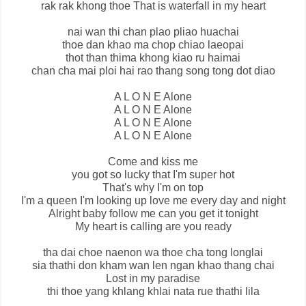
rak rak khong thoe That is waterfall in my heart
nai wan thi chan plao pliao huachai
thoe dan khao ma chop chiao laeopai
thot than thima khong kiao ru haimai
chan cha mai ploi hai rao thang song tong dot diao
A L O N E Alone
A L O N E Alone
A L O N E Alone
A L O N E Alone
Come and kiss me
you got so lucky that I'm super hot
That's why I'm on top
I'm a queen I'm looking up love me every day and night
Alright baby follow me can you get it tonight
My heart is calling are you ready
tha dai choe naenon wa thoe cha tong longlai
sia thathi don kham wan len ngan khao thang chai
Lost in my paradise
thi thoe yang khlang khlai nata rue thathi lila