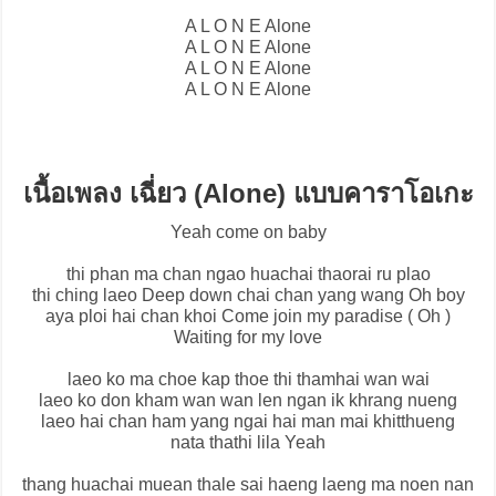
A L O N E Alone
A L O N E Alone
A L O N E Alone
A L O N E Alone
เนื้อเพลง เฉี่ยว (Alone) แบบคาราโอเกะ
Yeah come on baby
thi phan ma chan ngao huachai thaorai ru plao
thi ching laeo Deep down chai chan yang wang Oh boy
aya ploi hai chan khoi Come join my paradise ( Oh )
Waiting for my love
laeo ko ma choe kap thoe thi thamhai wan wai
laeo ko don kham wan wan len ngan ik khrang nueng
laeo hai chan ham yang ngai hai man mai khitthueng
nata thathi lila Yeah
thang huachai muean thale sai haeng laeng ma noen nan