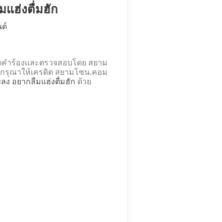
มแฮ่งตื่มฮัก
ต์
 ถอดคำร้องและตรวจสอบโดย สยาม
กรุณาให้เครดิต สยามโซน.คอม
เพลง อยากลืมแฮ่งตื่มฮัก
ด้วย