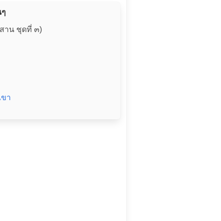
นๆ
าน ชุดที่ ๓)
กเขา