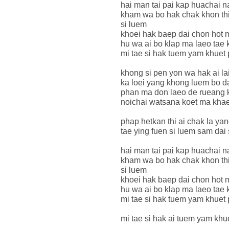
hai man tai pai kap huachai n
kham wa bo hak chak khon th
si luem
khoei hak baep dai chon hot 
hu wa ai bo klap ma laeo tae
mi tae si hak tuem yam khuet
khong si pen yon wa hak ai la
ka loei yang khong luem bo d
phan ma don laeo de rueang 
noichai watsana koet ma khae
phap hetkan thi ai chak la ya
tae ying fuen si luem sam dai 
hai man tai pai kap huachai n
kham wa bo hak chak khon th
si luem
khoei hak baep dai chon hot 
hu wa ai bo klap ma laeo tae
mi tae si hak tuem yam khuet
mi tae si hak ai tuem yam khu