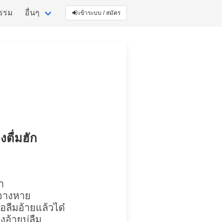
กรรม
อื่นๆ
เข้าระบบ / สมัคร
งตื่มฮัก
า
่จางหาย
ลืมอ้ายแล้วได๋
งอ้ายบ่ลืม