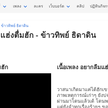
์
เพลง
ละคร
เว็บบอร์ด
คลิป
ปฏิทินกิจ
ข้าวทิพย์ ธิดาดิน
ฮ่งตื่มฮัก - ข้าวทิพย์ ธิดาดิน
มฮัก
เนื้อเพลง อยากลืมแฮ่
วาสนาเกิดมาแค่ได้ฮักเข
ภาพเหตุการณ์เก่าๆ ยังบ
ผ่านมาโดนแล้วเด้ โดนพอ
แต่ยังจำทุกเรื่องร้ายๆ ขอ