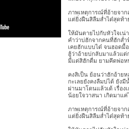
ภาพเหตุการณ์ที่อ้ายจาก
แต่ยิ่งฝืนสิลืมส่ำได๋สุดท้
ให้มันตายไปกับหัวใจเน่า
คำว่าบ่ฮักจากคนที่ฮักส่ำ
เคยฮักแบบได๋ จนฮอดมื้อนี
ฮู้ว่าอ้ายบ่กลับมาแล้วแต่
มีแต่สิฮักตื่ม ยามคึดพ่อห
คงสิเป็น ย้อนว่าฮักอ้าย
กะเลยยังคงลืมบ่ได้ ยังมี
ผ่านมาโดนแล้วเด้ เรื่องเ
น้อยใจวาสนา เกิดมาแค่ไ
ภาพเหตุการณ์ที่อ้ายจาก
แต่ยิ่งฝืนสิลืมส่ำได๋สุดท้