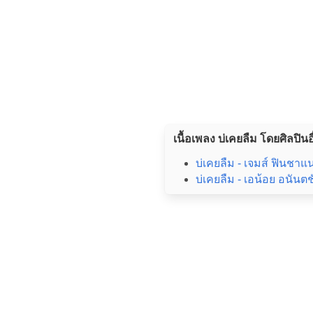
เนื้อเพลง บ่เคยลืม โดยศิลปินอ
บ่เคยลืม - เจมส์ ฟินชาแ
บ่เคยลืม - เอน้อย อนันตช