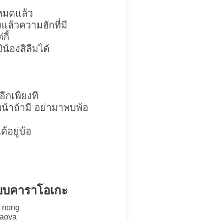
หมดแล้ว
งแล้วความฮักที่มี
กี้
ีน้องสิลืมได้
ีกเพียงที
ติหน้าถ้ามี อย่ามาพบพ้อ
ด้อยู่บ้อ
 แบบคาราโอเกะ
 nong
iaoya