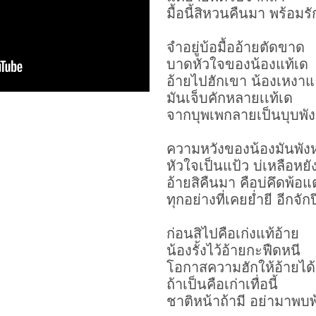
มื้อนี้สิหวนคืนมา พร้อมร
จำอยู่บ้อมื้ออ้ายตัดขาด
บาดหัวใจของน้องแท้เด
อ้ายไปฮักเขา น้องเหงา
มันเจ็บคักหลายเเท้เด
จากบุพเพกลายเป็นบุบพัง
ความหวังของน้องมันพัง
หัวใจเป็นแป้ว บ่เหลือหยั
อ้ายสิคืนมา คือบ่คึดพ้อแต่
ทุกอย่างที่เคยย่ำยี อีกจักป
ก่อนสิไปคือเก่งแท้อ้าย
น้องรั้งไว้อ้ายกะฟืดหนี
โอกาสความฮักให้อ้ายได้อ
ถ้าเป็นคือเก่าเทื่อนี้
ชาติหน้าถ้ามี อย่ามาพบพ