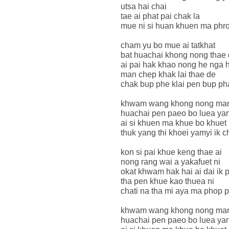
utsa hai chai
tae ai phat pai chak la
mue ni si huan khuen ma phr
cham yu bo mue ai tatkhat
bat huachai khong nong thae
ai pai hak khao nong he nga 
man chep khak lai thae de
chak bup phe klai pen bup p
khwam wang khong nong man
huachai pen paeo bo luea yan
ai si khuen ma khue bo khuet 
thuk yang thi khoei yamyi ik c
kon si pai khue keng thae ai
nong rang wai a yakafuet ni
okat khwam hak hai ai dai ik p
tha pen khue kao thuea ni
chati na tha mi aya ma phop 
khwam wang khong nong man
huachai pen paeo bo luea yan