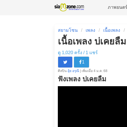
ภาพยนตร
สยามโซน
เพลง
เนื้อเพลง
เนื้อเพลง บ่เคยลืม 
ดู 1,020 ครั้ง /
1
แชร์
1
ศิลปิน
อุ้ย อรุณี
| เพิ่มเมื่อ 4 ม.ค. 68
ฟังเพลง บ่เคยลืม