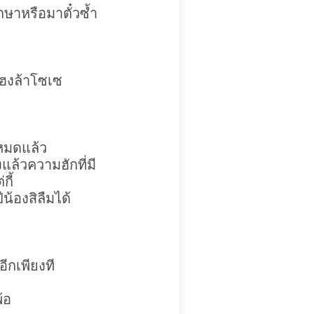
ักษาหรือมาตั๋วซ้ำ
แฮงล้าโซเซ
หมดแล้ว
งแล้วความฮักที่มี
กี้
ีน้องสิลืมได้
ีกเพียงที
้อ