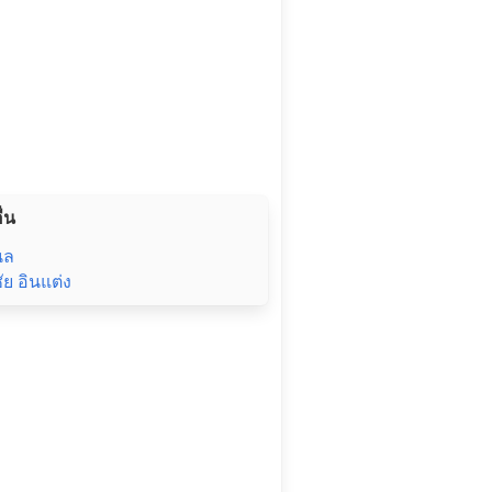
ื่น
นล
ัย อินแต่ง