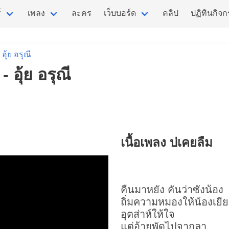
์
เพลง
ละคร
เว็บบอร์ด
คลิป
ปฏิทินกิจ
อุ้ย อรุณี
- อุ้ย อรุณี
เนื้อเพลง บ่เคยลืม
คืนมาหยัง คันว่าซังน้อง
ถิ่มความหมองให้น้องเยี
อุตส่าห์ให้ใจ
แต่อ้ายพัดไปจากลา