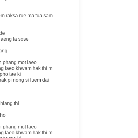
om raksa rue ma tua sam
 de
haeng la sose
hang
 phang mot laeo
g laeo khwam hak thi mi
pho tae ki
hak pi nong si luem dai
hiang thi
pho
 phang mot laeo
g laeo khwam hak thi mi