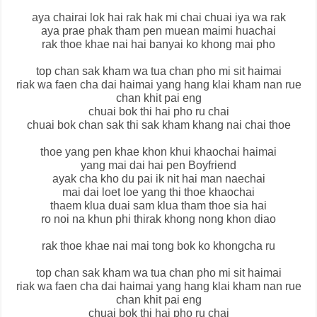
aya chairai lok hai rak hak mi chai chuai iya wa rak
aya prae phak tham pen muean maimi huachai
rak thoe khae nai hai banyai ko khong mai pho
top chan sak kham wa tua chan pho mi sit haimai
riak wa faen cha dai haimai yang hang klai kham nan rue
chan khit pai eng
chuai bok thi hai pho ru chai
chuai bok chan sak thi sak kham khang nai chai thoe
thoe yang pen khae khon khui khaochai haimai
yang mai dai hai pen Boyfriend
ayak cha kho du pai ik nit hai man naechai
mai dai loet loe yang thi thoe khaochai
thaem klua duai sam klua tham thoe sia hai
ro noi na khun phi thirak khong nong khon diao
rak thoe khae nai mai tong bok ko khongcha ru
top chan sak kham wa tua chan pho mi sit haimai
riak wa faen cha dai haimai yang hang klai kham nan rue
chan khit pai eng
chuai bok thi hai pho ru chai