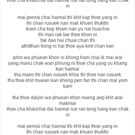
thoe cha khaochai dai haimai rue rao tong hang kan chak
ni
mai penrai chai haimai thi khit kap thoe yang ni
thi chan rusuek nan mak khuen thukthi
koen cha kep kham nan yu nai huachai
thi man rak tae thoe khon ni
fak dao hai chuai chan thi
athitthan trong ni hai thoe aya krot chan loei
phro wa phuean khon ni khong ham chai ik mai wai
yang mairu chak wan phrung ni thoe cha yang yu khang
kan haimai
tha maeo thi chan rusuek khlai thi thoe nan rusuek
tha thoe khit muean kan khong pen fan thi chan mai yom
tuen
tha thoe daiyin wa phuean khon nueng aep khit arai
makmai
thoe cha khaochai dai haimai rue rao tong hang kan chak
ni
mai penrai chai haimai thi khit kap thoe yang ni
thi chan rusuek nan mak khuen thukthi