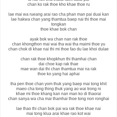
chan ko rak thoe kho khae thoe ru
lae mai wa rueang arai rao cha phan man pai duai kan
lae hakwa chan yang thamtua baep nai thi thoe mai
tongkan
thoe khae bok chan
ayak bok wa chan nan rak thoe
chan khongthon mai wai tha wai tha maimi thoe yu
chan chok di khae nai thi mi thoe fao du lae khoi dulae
chan rak thoe khopkhun thi thamhai chan
dai choe kap rak thae
mae wan dai thi chan thamtua mai na rak
thoe ko yang hai aphai
tha pen thoe chan yom thuk yang baep mai tong khit
maeo cha tong thing thuk yang ao wai trong ni
khae mi thoe khang kan nan man ko di thaorai
chan sanya wa cha mai thamhai thoe tong non ronghai
lae thao thi chan bok pai wa rak thoe khae nai
mai tong klua arai khae rao kot wai