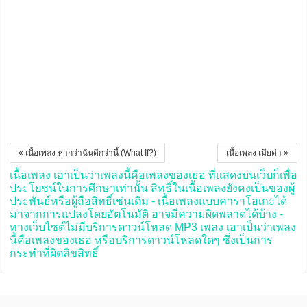
« เนื้อเพลง หากว่าฉันดีกว่านี้ (What If?)
เนื้อเพลง เมียด่า »
เนื้อเพลง เอาเป็นว่าเพลงนี้คือเพลงของเธอ ที่แสดงบนเว็บก็เพื่อ
ประโยชน์ในการศึกษาเท่านั้น สิทธิ์ในเนื้อเพลงยังคงเป็นของผู้
ประพันธ์หรือผู้ถือสิทธิ์เช่นเดิม - เนื้อเพลงแบบคาราโอเกะได้
มาจากการแปลงโดยอัตโนมัติ อาจมีความผิดพลาดได้บ้าง -
ทางเว็บไซต์ไม่มีบริการดาวน์โหลด MP3 เพลง เอาเป็นว่าเพลง
นี้คือเพลงของเธอ หรือบริการดาวน์โหลดใดๆ ซึ่งเป็นการ
กระทำที่ผิดลิขสิทธิ์