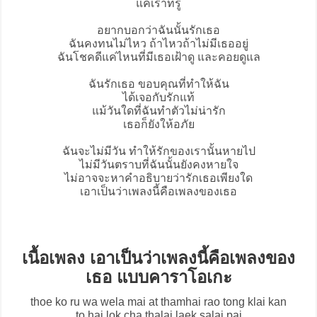
แค่เราที่รู้
อยากบอกว่าฉันนั้นรักเธอ
ฉันคงทนไม่ไหว ถ้าไหวถ้าไม่มีเธออยู่
ฉันโชคดีแค่ไหนที่มีเธอเฝ้าดู และคอยดูแล
ฉันรักเธอ ขอบคุณที่ทำให้ฉัน
ได้เจอกับรักแท้
แม้วันใดที่ฉันทำตัวไม่น่ารัก
เธอก็ยังให้อภัย
ฉันจะไม่มีวัน ทำให้รักของเรานั้นหายไป
ไม่มีวันตราบที่ฉันนั้นยังคงหายใจ
ไม่อาจจะหาคำอธิบายว่ารักเธอเพียงใด
เอาเป็นว่าเพลงนี้คือเพลงของเธอ
เนื้อเพลง เอาเป็นว่าเพลงนี้คือเพลงของ
เธอ แบบคาราโอเกะ
thoe ko ru wa wela mai at thamhai rao tong klai kan
to hai lok cha thalai laek salai pai