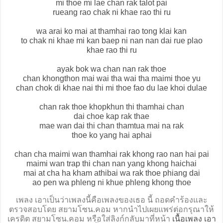
mi thoe mi lae chan rak talot pai
rueang rao chak ni khae rao thi ru
wa arai ko mai at thamhai rao tong klai kan
to chak ni khae mi kan baep ni nan nan dai rue plao
khae rao thi ru
ayak bok wa chan nan rak thoe
chan khongthon mai wai tha wai tha maimi thoe yu
chan chok di khae nai thi mi thoe fao du lae khoi dulae
chan rak thoe khopkhun thi thamhai chan
dai choe kap rak thae
mae wan dai thi chan thamtua mai na rak
thoe ko yang hai aphai
chan cha maimi wan thamhai rak khong rao nan hai pai
maimi wan trap thi chan nan yang khong haichai
mai at cha ha kham athibai wa rak thoe phiang dai
ao pen wa phleng ni khue phleng khong thoe
เพลง เอาเป็นว่าเพลงนี้คือเพลงของเธอ นี้ ถอดคำร้องและ
ตรวจสอบโดย สยามโซน.คอม หากนำไปเผยแพร่ต่อกรุณาให้
เครดิต สยามโซน.คอม หรือใส่ลิงก์กลับมาที่หน้า
เนื้อเพลง เอา