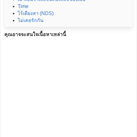
Time
ไร้เดียงสา (NDS)
ไม่เคยรักกัน
คุณอาจจะสนใจเนื้อหาเหล่านี้