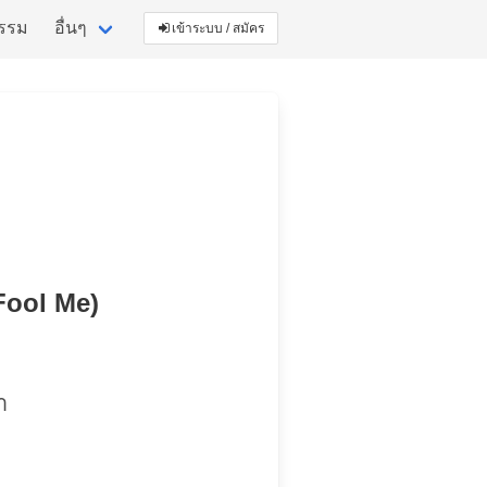
กรรม
อื่นๆ
เข้าระบบ / สมัคร
(Fool Me)
า