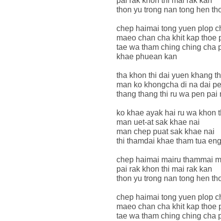
pai rak khon thi mai rak kan
thon yu trong nan tong hen th
chep haimai tong yuen plop c
maeo chan cha khit kap thoe p
tae wa tham ching ching cha p
khae phuean kan
tha khon thi dai yuen khang 
man ko khongcha di na dai pen
thang thang thi ru wa pen pai 
ko khae ayak hai ru wa khon 
man uet-at sak khae nai
man chep puat sak khae nai
thi thamdai khae tham tua eng
chep haimai mairu thammai m
pai rak khon thi mai rak kan
thon yu trong nan tong hen th
chep haimai tong yuen plop c
maeo chan cha khit kap thoe p
tae wa tham ching ching cha p