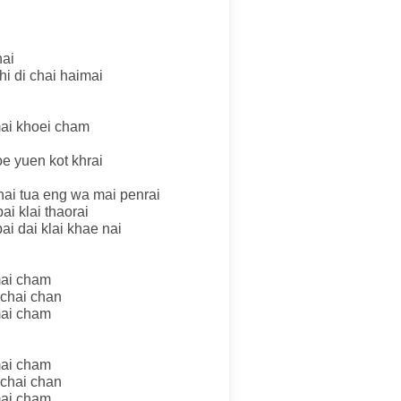
i
hai
i di chai haimai
ai khoei cham
oe yuen kot khrai
hai tua eng wa mai penrai
ai klai thaorai
ai dai klai khae nai
mai cham
ichai chan
mai cham
mai cham
ichai chan
mai cham