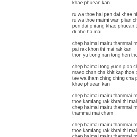
khae phuean kan
ru wa thoe hai pen dai khae n
ru wa thoe maimi wan plian c
pen dai phiang khae phuean th
di pho haimai
chep haimai mairu thammai m
pai rak khon thi mai rak kan
thon yu trong nan tong hen th
chep haimai tong yuen plop c
maeo chan cha khit kap thoe p
tae wa tham ching ching cha p
khae phuean kan
chep haimai mairu thammai 
thoe kamlang rak khrai thi ma
chep haimai mairu thammai 
thammai mai cham
chep haimai mairu thammai 
thoe kamlang rak khrai thi ma
chep haimai mairu thammai 