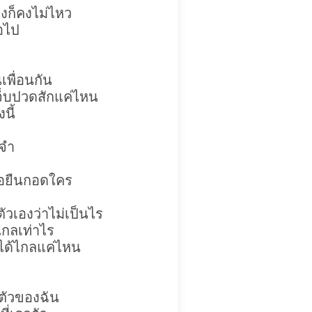
องก็คงไม่ไหว
ธอไป
นเพื่อนกัน
เจ็บปวดสักแค่ไหน
นี้
ยจำ
เธอยืนกอดใคร
ัวเองว่าไม่เป็นไร
ไกลเท่าไร
ปได้ไกลแค่ไหน
อตัวของฉัน