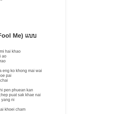
 (Fool Me) แบบ
 mi hai khao
i ao
 rao
a eng ko khong mai wai
hoe pai
achai
thi pen phuean kan
chep puat sak khae nai
 yang ni
ai khoei cham