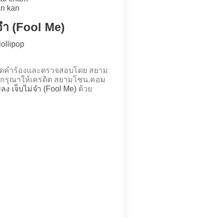
n kan
่จำ (Fool Me)
lollipop
้ ถอดคำร้องและตรวจสอบโดย สยาม
กรุณาให้เครดิต สยามโซน.คอม
เพลง เจ็บไม่จำ (Fool Me)
ด้วย