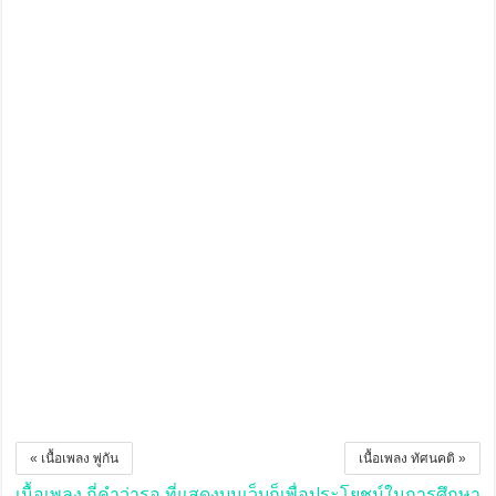
« เนื้อเพลง พู่กัน
เนื้อเพลง ทัศนคติ »
เนื้อเพลง กี่คำว่ารอ ที่แสดงบนเว็บก็เพื่อประโยชน์ในการศึกษา