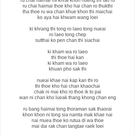
ru chai haimai mi khrai khon nueng thi fao ro
ru chai haimai thoe kho hai chan ro thukthi
tha thoe ru wa chan khue khon thi maichai
ko aya hai khwam wang loei
ki khrang thi tong ro laeo tong nueai
ro laeo tong chep
sutthai ko pen chan thi siachai
ki kham wa ro laeo
thi thoe hai kan
ki kham wa ro laeo
khuan pho sak thi
nueai khae nai kap kan thi ro
thi thoe kho hai chan khaochai
chak ni mai kho ro thoe ik to pai
wan ni chan kho lueak thang khong chan eng
ru bang haimai tong thoraman sak thaorai
khon khon ni tong sia namta mak khae nai
nai muea thoe ko rutua di wa thoe
mai dai rak chan tangtae raek loei