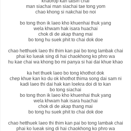
khaorop kan tatsin chai
man siachai man siachai tae tong yom
chao khong si nakchai bo noi
bo tong thon ik laeo kho khuenhai thuk yang
wela khwam hak isara huachai
chok di de akap thang mai
bo tong hu suek phit to chai dok doe
chao hetthuek laeo thi thim kan pai bo tong lambak chai
phai ko lueak sing di hai chaokhong ko phro wa
hu kae chai wa khong bo mi panya si hai dai khue khao
ka het thuek laeo bo tong khothot dok
chep khue kan ko du ok khothot thima song dai sam ni
kadi laeo thi dai hak kan loekra doi di to kan
bo tong siachai
bo tong thon ik laeo kho khuenhai thuk yang
wela khwam hak isara huachai
chok di de akap thang mai
bo tong hu suek phit to chai dok doe
chao hetthuek laeo thi thim kan pai bo tong lambak chai
phai ko lueak sing di hai chaokhong ko phro wa