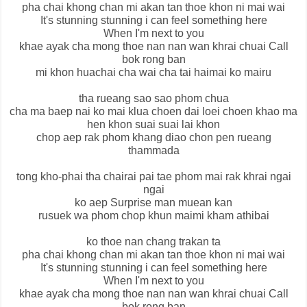
pha chai khong chan mi akan tan thoe khon ni mai wai
It's stunning stunning i can feel something here
When I'm next to you
khae ayak cha mong thoe nan nan wan khrai chuai Call
bok rong ban
mi khon huachai cha wai cha tai haimai ko mairu
tha rueang sao sao phom chua
cha ma baep nai ko mai klua choen dai loei choen khao ma
hen khon suai suai lai khon
chop aep rak phom khang diao chon pen rueang
thammada
tong kho-phai tha chairai pai tae phom mai rak khrai ngai
ngai
ko aep Surprise man muean kan
rusuek wa phom chop khun maimi kham athibai
ko thoe nan chang trakan ta
pha chai khong chan mi akan tan thoe khon ni mai wai
It's stunning stunning i can feel something here
When I'm next to you
khae ayak cha mong thoe nan nan wan khrai chuai Call
bok rong ban