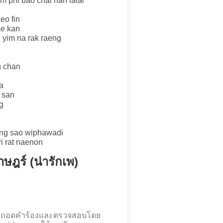
m phi bao chai nan lalai
eo fin
ae kan
 yim na rak raeng
g chan
a
 san
g
ying sao wiphawadi
ri rat naenon
าษฎร์ (น่ารักเพ)
 นี้ ถอดคำร้องและตรวจสอบโดย