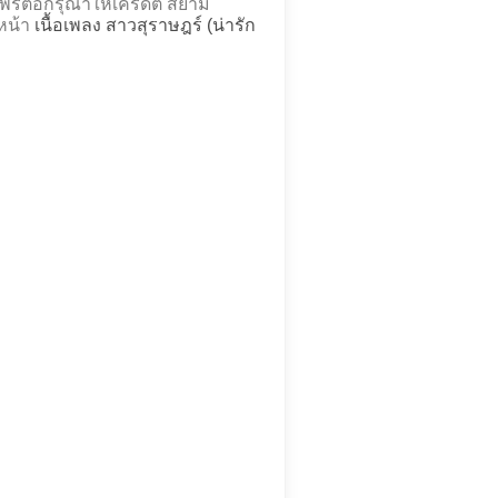
่ต่อกรุณาให้เครดิต สยาม
่หน้า
เนื้อเพลง สาวสุราษฎร์ (น่ารัก