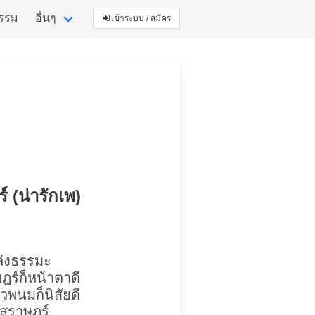
กรรม
อื่นๆ
เข้าระบบ / สมัคร
์ (น่ารักเพ)
ล่งธรรมะ
ฎร์ก็หน้าตาดี
พนมก็นิสัยดี
สุราษฎร์