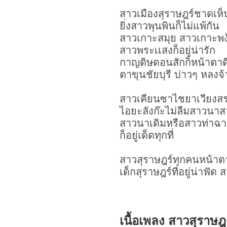
สาวเมืองสุราษฎร์ชาดเห็
ยิ่งสาวพุนพินก็ไม่แพ้กัน
สาวเกาะสมุย สาวเกาะพงัน
สาวพระเเสงก็อยู่น่ารัก
กาญดิษดอนสักก็หน้าตาด
ตาขุนชัยบุรี บ่าวๆ หลงจ
สาวเคียนซาไชยาเวียงส
ไอยะลังก๊ะไม่ลืมสาวนาส
สาวนาเดิมหรือสาวท่าฉา
ก็อยู่เด็ดทุกที่
สาวสุราษฎร์ทุกคนหน้าตาด
เด็กสุราษฎร์ที่อยู่น่าฟัด
เนื้อเพลง สาวสุราษฎร