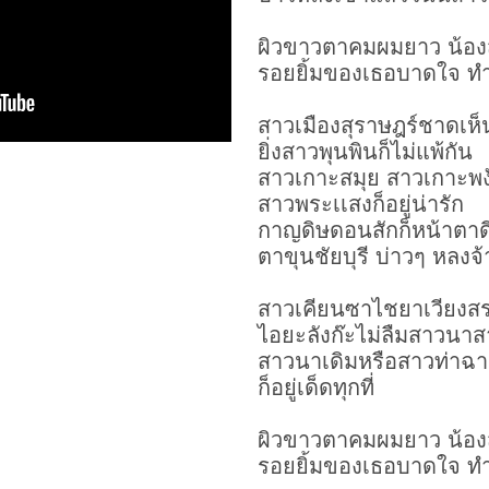
ผิวขาวตาคมผมยาว น้อง
รอยยิ้มของเธอบาดใจ ทำพ
สาวเมืองสุราษฎร์ชาดเห็
ยิ่งสาวพุนพินก็ไม่แพ้กัน
สาวเกาะสมุย สาวเกาะพงัน
สาวพระเเสงก็อยู่น่ารัก
กาญดิษดอนสักก็หน้าตาด
ตาขุนชัยบุรี บ่าวๆ หลงจ
สาวเคียนซาไชยาเวียงส
ไอยะลังก๊ะไม่ลืมสาวนาส
สาวนาเดิมหรือสาวท่าฉา
ก็อยู่เด็ดทุกที่
ผิวขาวตาคมผมยาว น้อง
รอยยิ้มของเธอบาดใจ ทำพ