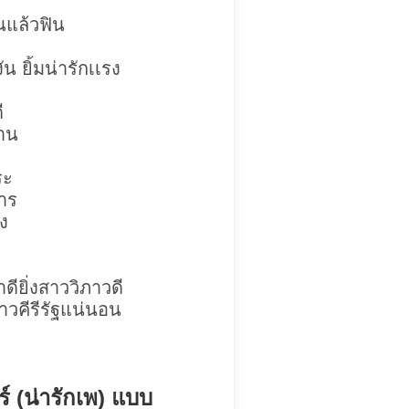
นแล้วฟิน
 ยิ้มน่ารักเเรง
ี
้าน
ระ
าร
ง
ียิ่งสาววิภาวดี
 สาวคีรีรัฐแน่นอน
์ (น่ารักเพ) แบบ