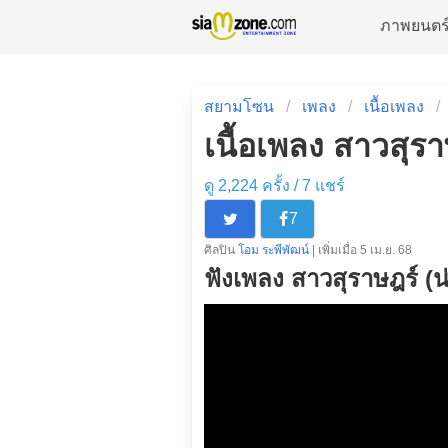
ภาพยนตร
สยามโซน
เพลง
เนื้อเพลง
เนื้อเพลง สาวสุรา
ดู 2,224 ครั้ง /
7
แชร์
7
ศิลปิน
โอม ระพีพัฒน์
| เพิ่มเมื่อ 5 เม.ย. 68
ฟังเพลง สาวสุราษฎร์ (น่