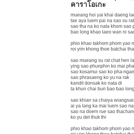
คาราโอเกะ
mueang hoi yai khai daeng l
tae aya luem pai na sao su rat
sao tha na ko nata khom sao 
bao long khao laeo wan ni sao
phio khao takhom phom yao n
roi yim khong thoe batchai tha
sao mueang su rat chat hen la
ying sao phunphin ko mai ph
sao kosamui sao ko pha-ngan
sao phrasaeng ko yu na rak
kandit donsak ko nata di
ta khun chai buri bao bao lon
sao khian sa chaiya wiangsar
ai ya lang ka mai luem sao na
sao na doem rue sao thachan
ko yu det thuk thi
phio khao takhom phom yao n