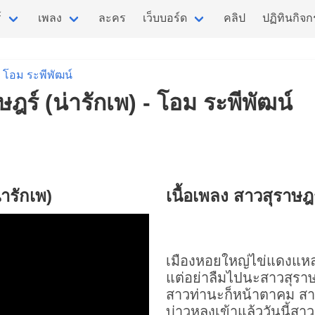
์
เพลง
ละคร
เว็บบอร์ด
คลิป
ปฏิทินกิจ
โอม ระพีพัฒน์
ษฎร์ (น่ารักเพ) - โอม ระพีพัฒน์
ารักเพ)
เนื้อเพลง สาวสุราษฎร
เมืองหอยใหญ่ไข่แดงแห
แต่อย่าลืมไปนะสาวสุราษ
สาวท่านะก็หน้าตาคม สาว
บ่าวหลงเข้าแล้ววันนี้สาว