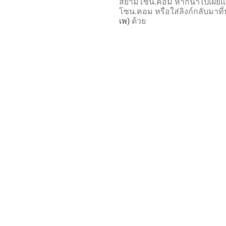
สยามโซน.คอม หากนำไปเผยแพร
โซน.คอม หรือใส่ลิงก์กลับมาที
เพ)
ด้วย