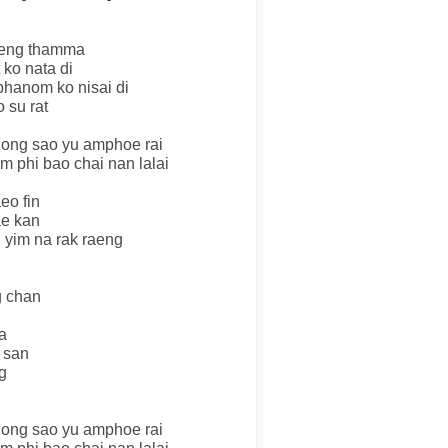
aeng thamma
 ko nata di
phanom ko nisai di
 su rat
ong sao yu amphoe rai
m phi bao chai nan lalai
eo fin
ae kan
 yim na rak raeng
g chan
a
 san
g
ong sao yu amphoe rai