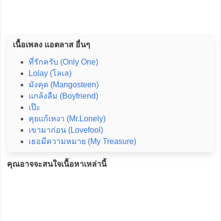
เนื้อเพลง แอตลาส อื่นๆ
ที่รักครับ (Only One)
Lolay (โลเล)
มังคุด (Mangosteen)
แกล้งลืม (Boyfriend)
เป๊ะ
คุยแก้เหงา (Mr.Lonely)
เขามาก่อน (Lovefool)
เธอมีความหมาย (My Treasure)
คุณอาจจะสนใจเนื้อหาเหล่านี้