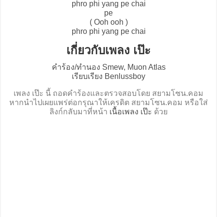
phro phi yang pe chai
pe
( Ooh ooh )
phro phi yang pe chai
เกี่ยวกับเพลง เป๊ะ
คำร้อง/ทำนอง Smew, Muon Atlas
เรียบเรียง Benlussboy
เพลง เป๊ะ นี้ ถอดคำร้องและตรวจสอบโดย สยามโซน.คอม
หากนำไปเผยแพร่ต่อกรุณาให้เครดิต สยามโซน.คอม หรือใส่
ลิงก์กลับมาที่หน้า
เนื้อเพลง เป๊ะ
ด้วย