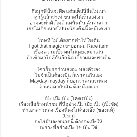
ถึงมุกพี่นั้นจะฝืด แต่สเต็ปนี่ลื่นไม่เบา
ดูก็รู้แล้วว่าเท่ ขนาดได้เห็นแค่เงา
อาจจะทำตัวไม่ดี แต่นั่นมัน ฉันคนเก่า
เธอไม่ต้องห่วงไปนะน้องคืนนี้จะมีแค่เรา
โทษที ไม่ได้อยากทำให้ใจเต้น
I got that magic เขาบอกผม Rare item
เรื่องความเป๊ะ ผมไม่เคยจะมาเล่น
ถ้าเข้ามาใกล้กันอีกนิด เดี๋ยวผมจะพาเต้น
ใครก็บอกว่าหลงอะ หลงตัวเอง
ไม่จำเป็นต้องเขิน ก็เราคนกันเอง
Mayday mayday ก็บอกว่าคนละเพลง
ถ้าเธอมากับฉัน ต้องมีอลเวง
เป๊ะ เป๊ะ เป๊ะ (โคตรเป๊ะ)
เรื่องเสื้อผ้าหน้าผม พี่นี่อย่างเป๊ะ เป๊ะ เป๊ะ (เป๊ะจัด)
ทำเอาสาวหลง เรื่องนี้คงไม่ต้องเอ๊ะ (ของแท้)
(Ooh)
อะไรมันจะขนาดนี้ ต้องตะเบ๊ะให้
เพราะพี่อย่างเป๊ะ ใช่ เป๊ะ ใช่