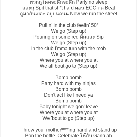
พวกกูโคดจะคึกจะคึก Party no sleep
และกู Spit that sh*t hard ตอน ECO กด Beat
กูมากันเยอะ อยู่บนถนน Now we run the street
Pullin' in the club feelin' 50°
We go (Step up)
Pouring on some red ดื่มและ Sip
We go (Step up)
In the club I'mma turn with the mob
We go (Step up)
Where you at where you at
We all bout go to (Step up)
Bomb bomb
Party hard with my ninjas
Bomb bomb
Don't act like I need ya
Bomb bomb
Baby tonight we gon' leave
Where you at where you at
We 'bout to go (Step up)
Throw your mother****ing hand and stand up
Pop the bottle, Celebrate ให้กับ Gang ah