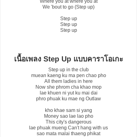
Where you at where you at
We 'bout to go (Step up)
Step up
Step up
Step up
เนื้อเพลง Step Up แบบคาราโอเกะ
Step up in the club
muean kaeng ku ma pen chao pho
All them ladies in here
Now she phrom cha khao mop
lae khuen ni yut ku mai dai
phro phuak ku mae ng Outlaw
kho khae sam si yang
Money sao lae lao pho
This city's dangerous
lae phuak mueng Can't hang with us
sao mata malai thaeng phikat