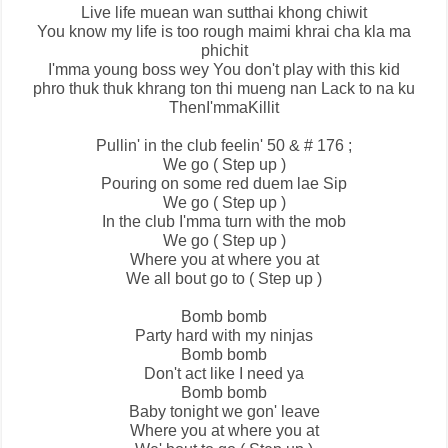
Live life muean wan sutthai khong chiwit
You know my life is too rough maimi khrai cha kla ma
phichit
I'mma young boss wey You don't play with this kid
phro thuk thuk khrang ton thi mueng nan Lack to na ku
ThenI'mmaKillit
Pullin' in the club feelin' 50 & # 176 ;
We go ( Step up )
Pouring on some red duem lae Sip
We go ( Step up )
In the club I'mma turn with the mob
We go ( Step up )
Where you at where you at
We all bout go to ( Step up )
Bomb bomb
Party hard with my ninjas
Bomb bomb
Don't act like I need ya
Bomb bomb
Baby tonight we gon' leave
Where you at where you at