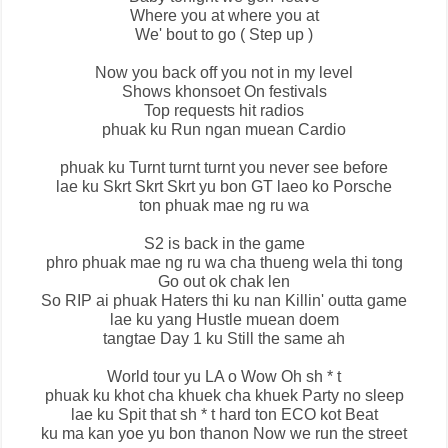
Where you at where you at
We' bout to go ( Step up )
Now you back off you not in my level
Shows khonsoet On festivals
Top requests hit radios
phuak ku Run ngan muean Cardio
phuak ku Turnt turnt turnt you never see before
lae ku Skrt Skrt Skrt yu bon GT laeo ko Porsche
ton phuak mae ng ru wa
S2 is back in the game
phro phuak mae ng ru wa cha thueng wela thi tong
Go out ok chak len
So RIP ai phuak Haters thi ku nan Killin' outta game
lae ku yang Hustle muean doem
tangtae Day 1 ku Still the same ah
World tour yu LA o Wow Oh sh * t
phuak ku khot cha khuek cha khuek Party no sleep
lae ku Spit that sh * t hard ton ECO kot Beat
ku ma kan yoe yu bon thanon Now we run the street