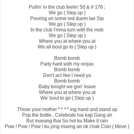
Pullin' in the club feelin' 50 & # 176 ;
We go ( Step up )
Pouring on some red duem lae Sip
We go ( Step up )
In the club I'mma turn with the mob
We go ( Step up )
Where you at where you at
We all bout go to ( Step up )
Bomb bomb
Party hard with my ninjas
Bomb bomb
Don't act like I need ya
Bomb bomb
Baby tonight we gon' leave
Where you at where you at
We' bout to go ( Step up )
Throw your mother * * * * ing hand and stand up
Pop the bottle , Celebrate hai kap Gang ah
But mueang thai So hot ku Make it rain
Pow ! Pow ! Pow ! ku ying mueng ao ok chak Clan ( Move )