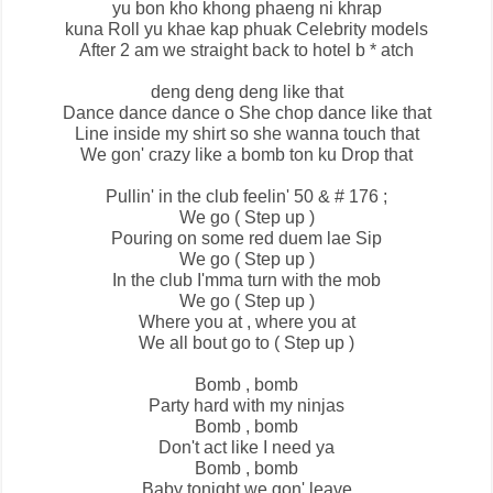
yu bon kho khong phaeng ni khrap
kuna Roll yu khae kap phuak Celebrity models
After 2 am we straight back to hotel b * atch
deng deng deng like that
Dance dance dance o She chop dance like that
Line inside my shirt so she wanna touch that
We gon' crazy like a bomb ton ku Drop that
Pullin' in the club feelin' 50 & # 176 ;
We go ( Step up )
Pouring on some red duem lae Sip
We go ( Step up )
In the club I'mma turn with the mob
We go ( Step up )
Where you at , where you at
We all bout go to ( Step up )
Bomb , bomb
Party hard with my ninjas
Bomb , bomb
Don't act like I need ya
Bomb , bomb
Baby tonight we gon' leave