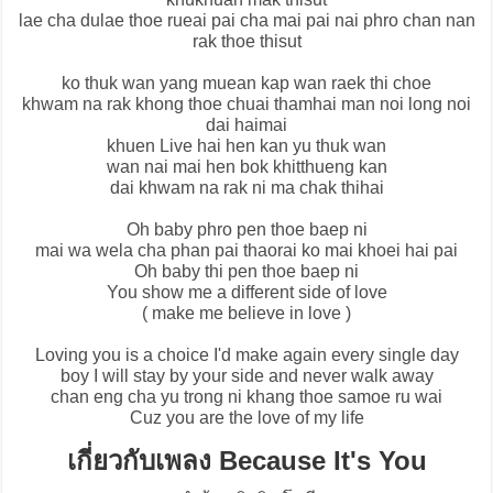
lae cha dulae thoe rueai pai cha mai pai nai phro chan nan
rak thoe thisut
ko thuk wan yang muean kap wan raek thi choe
khwam na rak khong thoe chuai thamhai man noi long noi
dai haimai
khuen Live hai hen kan yu thuk wan
wan nai mai hen bok khitthueng kan
dai khwam na rak ni ma chak thihai
Oh baby phro pen thoe baep ni
mai wa wela cha phan pai thaorai ko mai khoei hai pai
Oh baby thi pen thoe baep ni
You show me a different side of love
( make me believe in love )
Loving you is a choice I'd make again every single day
boy I will stay by your side and never walk away
chan eng cha yu trong ni khang thoe samoe ru wai
Cuz you are the love of my life
เกี่ยวกับเพลง Because It's You