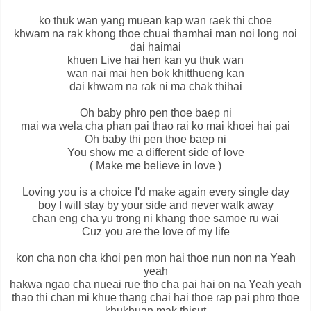
ko thuk wan yang muean kap wan raek thi choe
khwam na rak khong thoe chuai thamhai man noi long noi
dai haimai
khuen Live hai hen kan yu thuk wan
wan nai mai hen bok khitthueng kan
dai khwam na rak ni ma chak thihai
Oh baby phro pen thoe baep ni
mai wa wela cha phan pai thao rai ko mai khoei hai pai
Oh baby thi pen thoe baep ni
You show me a different side of love
( Make me believe in love )
Loving you is a choice I'd make again every single day
boy I will stay by your side and never walk away
chan eng cha yu trong ni khang thoe samoe ru wai
Cuz you are the love of my life
kon cha non cha khoi pen mon hai thoe nun non na Yeah
yeah
hakwa ngao cha nueai rue tho cha pai hai on na Yeah yeah
thao thi chan mi khue thang chai hai thoe rap pai phro thoe
khukhuan mak thisut