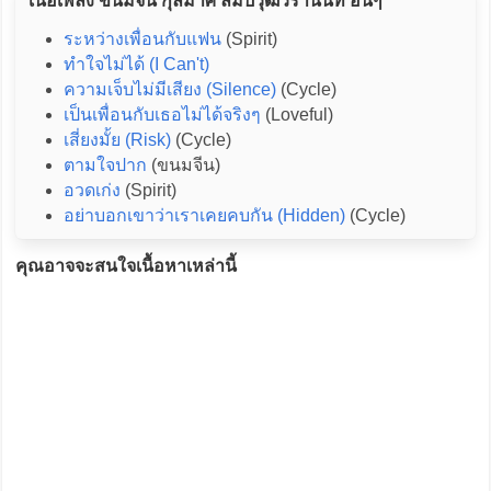
เนื้อเพลง ขนมจีน กุลมาศ ลิมปวุฒิวรานนท์ อื่นๆ
ระหว่างเพื่อนกับแฟน
(Spirit)
ทำใจไม่ได้ (I Can't)
ความเจ็บไม่มีเสียง (Silence)
(Cycle)
เป็นเพื่อนกับเธอไม่ได้จริงๆ
(Loveful)
เสี่ยงมั้ย (Risk)
(Cycle)
ตามใจปาก
(ขนมจีน)
อวดเก่ง
(Spirit)
อย่าบอกเขาว่าเราเคยคบกัน (Hidden)
(Cycle)
คุณอาจจะสนใจเนื้อหาเหล่านี้