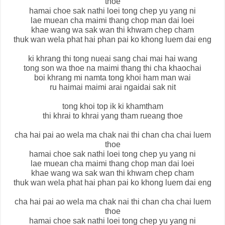
thoe
hamai choe sak nathi loei tong chep yu yang ni
lae muean cha maimi thang chop man dai loei
khae wang wa sak wan thi khwam chep cham
thuk wan wela phat hai phan pai ko khong luem dai eng
ki khrang thi tong nueai sang chai mai hai wang
tong son wa thoe na maimi thang thi cha khaochai
boi khrang mi namta tong khoi ham man wai
ru haimai maimi arai ngaidai sak nit
tong khoi top ik ki khamtham
thi khrai to khrai yang tham rueang thoe
cha hai pai ao wela ma chak nai thi chan cha chai luem
thoe
hamai choe sak nathi loei tong chep yu yang ni
lae muean cha maimi thang chop man dai loei
khae wang wa sak wan thi khwam chep cham
thuk wan wela phat hai phan pai ko khong luem dai eng
cha hai pai ao wela ma chak nai thi chan cha chai luem
thoe
hamai choe sak nathi loei tong chep yu yang ni