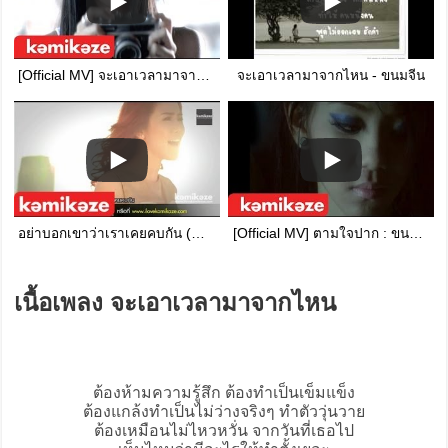
[Official MV] จะเอาเวลามาจากไหน : Knomjean
จะเอาเวลามาจากไหน - ขนมจีน
อย่าบอกเขาว่าเราเคยคบกัน (Hidden) [MV] : ขนมจีน [Knomjean]
[Official MV] ตามใจปาก : ขนมจีน
เนื้อเพลง จะเอาเวลามาจากไหน
ต้องห้ามความรู้สึก ต้องทําเป็นเข็มแข็ง
ต้องแกล้งทําเป็นไม่ว่างจริงๆ ทําตัววุ่นวาย
ต้องเหมือนไม่ไหวหวั่น จากวันที่เธอไป