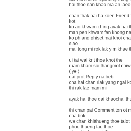
hai thoe nan khao ma an laeo
chan thak pai ha koen Friend 
kot
ko ao khwam ching ayak hai t
man pen khwam fan khong nakl
ko phlang phiset mai khoi c
siao
mai tong mi rok lak yim khae 
ui tai wai krit thoe khot the
ruam kham soi thangmot chiw
( ye )
dai prot Reply na bebi
cha hai chan riak yang ngai 
thi rak lae mam mi
ayak hai thoe dai khaochai 
thi chan pai Comment ton ot 
cha bok
wa chan khitthueng thoe talot
phoe thueng tae thoe