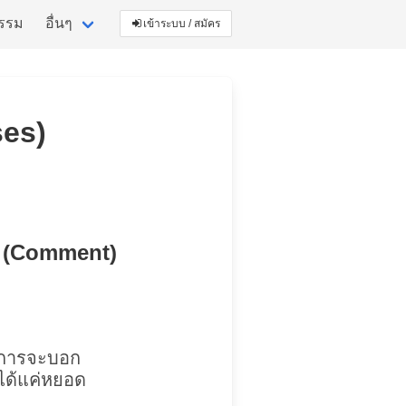
กรรม
อื่นๆ
เข้าระบบ / สมัคร
ses)
ๆ (Comment)
ด
งการจะบอก
่ได้แค่หยอด