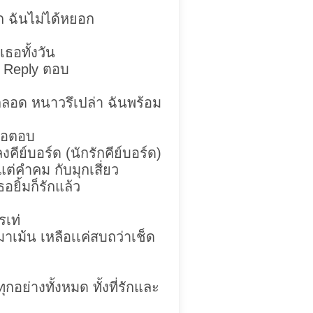
ก ฉันไม่ได้หยอก
อเธอทั้งวัน
ว Reply ตอบ
ตลอด หนาวรึเปล่า ฉันพร้อม
ธอตอบ
คีย์บอร์ด (นักรักคีย์บอร์ด)
ีแต่คำคม กับมุกเสี่ยว
ธอยิ้มก็รักแล้ว
รเท่
าเม้น เหลือเเค่สบถว่าเช็ด
กอย่างทั้งหมด ทั้งที่รักและ