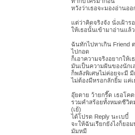
ทำกับใครมาก่อน
หวังว่าเธอจะมองอ่านออ
แต่ว่าคิดจริงจัง นั่งเฝ้าร
ให้เธอนั้นเข้ามาอ่านแล้
ฉันทักไปหาเกิน Friend 
ไปกอด
ก็เอาความจริงอยากให้เ
มันเป็นความฝันของนักเลง
ก็พลังพิเศษไม่ค่อยจะมี ม
ไม่ต้องมีหรอกลักยิ้ม แค่เ
อุ๊ยตาย ว้ายกรี๊ด เธอโคต
รวมคำสร้อยทั้งหมดชีวิตม
(เย้)
ได้โปรด Reply นะเบบี๋
จะให้ฉันเรียกยังไงก็ยอมทุ
มัมหมี