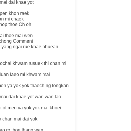
 mai dai khae yot
 pen khon raek
an mi chaek
phop thoe Oh oh
hai thoe mai wen
 chong Comment
it yang ngai rue khae phuean
aochai khwam rusuek thi chan mi
i luan laeo mi khwam mai
men ya yok yok thaeching tongkan
 mai dai khae yot wan wan fao
n ot men ya yok yok mai khoei
 chan mai dai yok
fao ro thoe thang wan