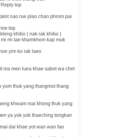
 Reply top
talot nao rue plao chan phrom pai
hoe top
eng khibo ( nak rak khibo )
ha mi mi tae khamkhom kap muk
thoe yim ko rak laeo
it ma men luea khae sabot wa chet
ko yom thuk yang thangmot thang
thueng khwam mai khong thuk yang
men ya yok yok thaeching tongkan
 mai dai khae yot wan wan fao