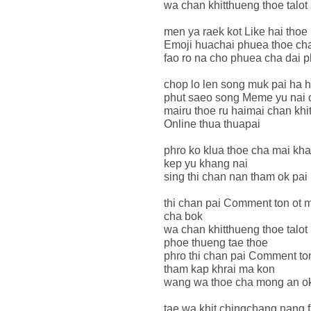
wa chan khitthueng thoe talot
men ya raek kot Like hai thoe
Emoji huachai phuea thoe ch
fao ro na cho phuea cha dai 
chop lo len song muk pai ha 
phut saeo song Meme yu nai
mairu thoe ru haimai chan kh
Online thua thuapai
phro ko klua thoe cha mai kh
kep yu khang nai
sing thi chan nan tham ok pa
thi chan pai Comment ton ot 
cha bok
wa chan khitthueng thoe talot
phoe thueng tae thoe
phro thi chan pai Comment to
tham kap khrai ma kon
wang wa thoe cha mong an ok
tae wa khit chingchang nang 