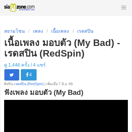
สยามโซน
เพลง
เนื้อเพลง
เรดสปิน
เนื้อเพลง มอบตัว (My Bad) -
เรดสปิน (RedSpin)
ดู 1,446 ครั้ง /
4
แชร์
4
ศิลปิน
เรดสปิน (RedSpin)
| เพิ่มเมื่อ 7 มิ.ย. 68
ฟังเพลง มอบตัว (My Bad)