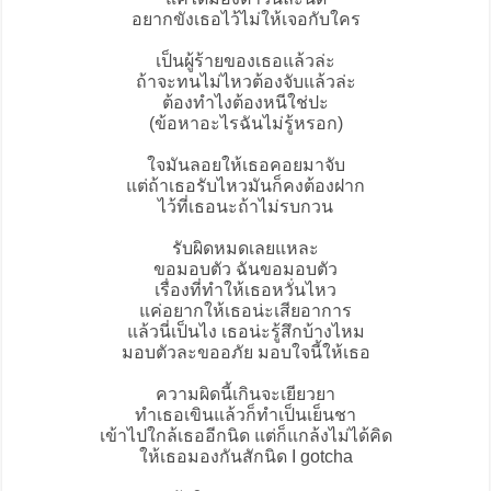
อยากขังเธอไว้ไม่ให้เจอกับใคร
เป็นผู้ร้ายของเธอแล้วล่ะ
ถ้าจะทนไม่ไหวต้องจับแล้วล่ะ
ต้องทำไงต้องหนีใช่ปะ
(ข้อหาอะไรฉันไม่รู้หรอก)
ใจมันลอยให้เธอคอยมาจับ
แต่ถ้าเธอรับไหวมันก็คงต้องฝาก
ไว้ที่เธอนะถ้าไม่รบกวน
รับผิดหมดเลยแหละ
ขอมอบตัว ฉันขอมอบตัว
เรื่องที่ทำให้เธอหวั่นไหว
แค่อยากให้เธอน่ะเสียอาการ
แล้วนี่เป็นไง เธอน่ะรู้สึกบ้างไหม
มอบตัวละขออภัย มอบใจนี้ให้เธอ
ความผิดนี้เกินจะเยียวยา
ทำเธอเขินแล้วก็ทำเป็นเย็นชา
เข้าไปใกล้เธออีกนิด แต่ก็แกล้งไม่ได้คิด
ให้เธอมองกันสักนิด I gotcha