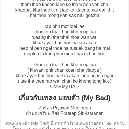
tham thoe khoen laeo ko tham pen yen cha
khaopai klai thoe ik nit tae ko klaeng mai dai khit
hai thoe mong kan sak nit I gotcha
rap phit mot loei lae
khom op tua chan khom op tua
rueang thi thamhai thoe wan wai
khae ayak hai thoe na sia akan
laeo ni pen ngai thoe na rusuek bang haimai
moptua la kho-phai mop chai ni hai thoe
khom op tua chan khom op tua
( khwam phit chan koen cha yiaoya )
khae ayak hai thoe na sia akan laeo ni pen ngai
( tae tha thoe rap wai chan ko khong tong fak )
OMG My BAD
เกี่ยวกับเพลง มอบตัว (My Bad)
คำร้อง Piyawat Meekreua
ทำนอง/เรียบเรียง Prateep Siri-Issranan
เพลง มอบตัว (My Bad) นี้ ถอดคำร้องและตรวจสอบโดย สยาม
โซน.คอม หากนำไปเผยแพร่ต่อกรุณาให้เครดิต สยาม