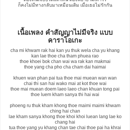
ก็คงไม่มีทางกลับมาเหมือนเดิม เมื่อเธอไม่รักกัน
เนื้อเพลง คำสัญญาไม่มีจริง แบบ
คาราโอเกะ
cha mi khwam rak hai kan yu thuk wela cha yu khang
kan lae thoe cha tham phuea rao
thoe khoei bok chan wai wa rak kan makmai
thoe yang cha pho cha cham dai haimai
khuen wan phan pai tua thoe mai muean wan wan
chai thi san hai wako mai at kot thoe wai
thoe mai muean doem laeo laeo chan khuan tong pai
thoe luem kham sanya thi hai wai
phoeng ru thuk kham khong thoe maimi maimi khwam
ching hai chan
lae kham sanya khong thoe khoi khoi luean lang lae ko
chang hai
tua thoe yang yu khang chan tae chai thoe pai ha khrai