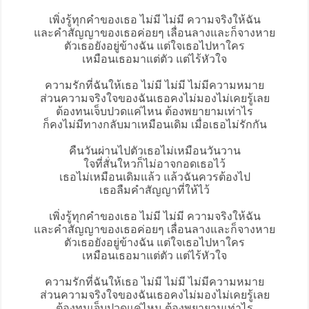
เพิ่งรู้ทุกคำของเธอ ไม่มี ไม่มี ความจริงให้ฉัน
และคำสัญญาของเธอค่อยๆ เลื่อนลางและก็จางหาย
ตัวเธอยังอยู่ข้างฉัน แต่ใจเธอไปหาใคร
เหมือนเธอมาแต่ตัว แต่ไร้หัวใจ
ความรักที่ฉันให้เธอ ไม่มี ไม่มี ไม่มีความหมาย
ส่วนความจริงใจของฉันเธอคงไม่มองไม่เคยรู้เลย
ต้องทนเจ็บปวดแค่ไหน ต้องพยายามเท่าไร
ก็คงไม่มีทางกลับมาเหมือนเดิม เมื่อเธอไม่รักกัน
คืนวันผ่านไปตัวเธอไม่เหมือนวันวาน
ใจที่สั่นใหวก็ไม่อาจกอดเธอไว้
เธอไม่เหมือนเดิมแล้ว แล้วฉันควรต้องไป
เธอลืมคำสัญญาที่ให้ไว้
เพิ่งรู้ทุกคำของเธอ ไม่มี ไม่มี ความจริงให้ฉัน
และคำสัญญาของเธอค่อยๆ เลื่อนลางและก็จางหาย
ตัวเธอยังอยู่ข้างฉัน แต่ใจเธอไปหาใคร
เหมือนเธอมาแต่ตัว แต่ไร้หัวใจ
ความรักที่ฉันให้เธอ ไม่มี ไม่มี ไม่มีความหมาย
ส่วนความจริงใจของฉันเธอคงไม่มองไม่เคยรู้เลย
ต้องทนเจ็บปวดแค่ไหน ต้องพยายามเท่าไร