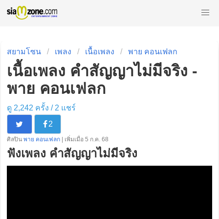
สยามโซน
เพลง
เนื้อเพลง
พาย คอนเฟลก
เนื้อเพลง คำสัญญาไม่มีจริง -
พาย คอนเฟลก
ดู 2,242 ครั้ง /
2
แชร์
2
ศิลปิน
พาย คอนเฟลก
| เพิ่มเมื่อ 5 ก.ค. 68
ฟังเพลง คำสัญญาไม่มีจริง