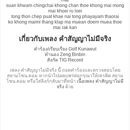
suan khwam chingchai khong chan thoe khong mai mong
mai khoei ru loei
tong thon chep puat khae nai tong phayayam thaorai
ko khong maimi thang klap ma muean doem muea thoe
mai rak kan
เกี่ยวกับเพลง คำสัญญาไม่มีจริง
คำร้อง/เรียบเรียง Golf Kunawut
ทำนอง Zeng Binbin
สังกัด TIG Record
เพลง คำสัญญาไม่มีจริง นี้ ถอดคำร้องและตรวจสอบโดย
สยามโซน.คอม หากนำไปเผยแพร่ต่อกรุณาให้เครดิต สยาม
โซน.คอม หรือใส่ลิงก์กลับมาที่หน้า
เนื้อเพลง คำสัญญาไม่มี
จริง
ด้วย