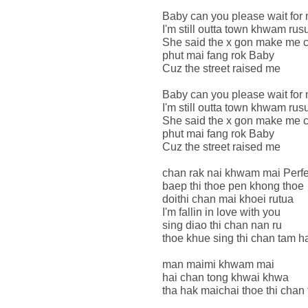
Baby can you please wait for
I'm still outta town khwam rus
She said the x gon make me 
phut mai fang rok Baby
Cuz the street raised me
Baby can you please wait for
I'm still outta town khwam rus
She said the x gon make me 
phut mai fang rok Baby
Cuz the street raised me
chan rak nai khwam mai Perfe
baep thi thoe pen khong thoe
doithi chan mai khoei rutua
I'm fallin in love with you
sing diao thi chan nan ru
thoe khue sing thi chan tam 
man maimi khwam mai
hai chan tong khwai khwa
tha hak maichai thoe thi chan 