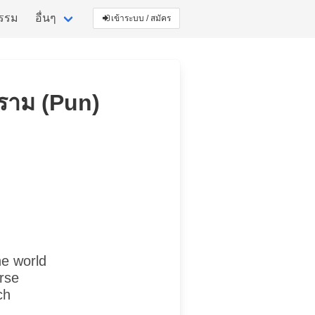
กรรม
อื่นๆ
เข้าระบบ / สมัคร
คราม (Pun)
he world
rse
ch