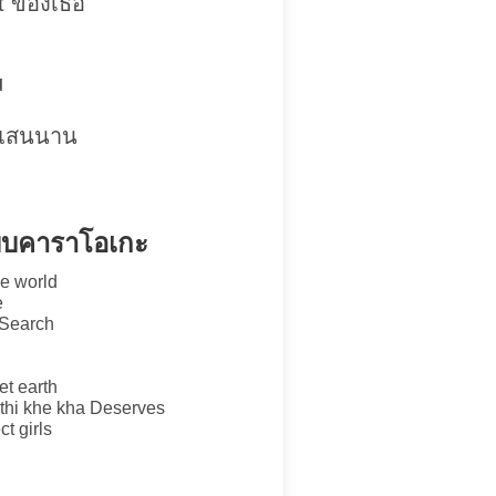
t ของเธอ
u
มาแสนนาน
แบบคาราโอเกะ
he world
e
 Search
t earth
thi khe kha Deserves
t girls