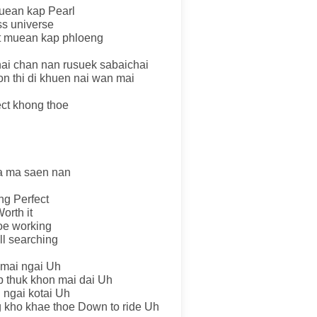
muean kap Pearl
ss universe
ot muean kap phloeng
hai chan nan rusuek sabaichai
n thi di khuen nai wan mai
ct khong thoe
ha ma saen nan
ng Perfect
orth it
hoe working
ll searching
 mai ngai Uh
p thuk khon mai dai Uh
 ngai kotai Uh
g kho khae thoe Down to ride Uh