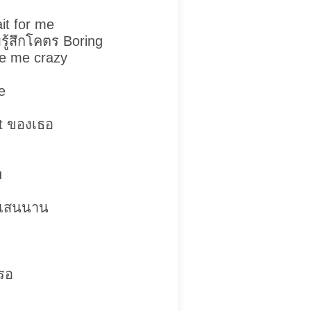
it for me
มรู้สึกโคตร Boring
ke me crazy
e
t ของเธอ
u
มาแสนนาน
ารอ