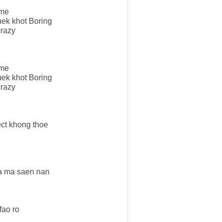
 me
uek khot Boring
crazy
 me
uek khot Boring
crazy
ct khong thoe
ha ma saen nan
fao ro