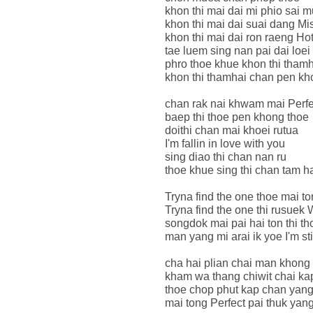
khon thi mai dai mi phio sai 
khon thi mai dai suai dang Mi
khon thi mai dai ron raeng H
tae luem sing nan pai dai loei
phro thoe khue khon thi tham
khon thi thamhai chan pen kho
chan rak nai khwam mai Perfe
baep thi thoe pen khong thoe
doithi chan mai khoei rutua
I'm fallin in love with you
sing diao thi chan nan ru
thoe khue sing thi chan tam 
Tryna find the one thoe mai to
Tryna find the one thi rusuek W
songdok mai pai hai ton thi t
man yang mi arai ik yoe I'm sti
cha hai plian chai man khong
kham wa thang chiwit chai ka
thoe chop phut kap chan yang
mai tong Perfect pai thuk yan