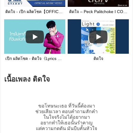
ติดใจ - เป๊ก ผลิตโชค【OFFICIAL MV】
ติดใจ – Peck Palitchoke I COVER BY นุ เอ็มโบ ติณติณ กีต้าร์ NEW COUNTRY
เป๊ก ผลิตโชค - ติดใจ《Lyrics video》
ติดใจ
เนื้อเพลง ติดใจ
ขอโทษนะเธอ ที่วันนี้ต้องมา
ช่วยเสียเวลา ตอบคำถามสักคำ
ในใจจริงไม่ได้อยากมา
อยากทำให้เธอนั้นรำคาญ
แต่ความกดดัน มันบีบคั้นหัวใจ