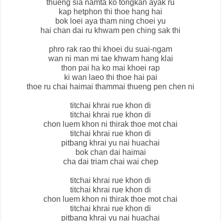
thueng sia namta ko tongkan ayak ru
kap hetphon thi thoe hang hai
bok loei aya tham ning choei yu
hai chan dai ru khwam pen ching sak thi
phro rak rao thi khoei du suai-ngam
wan ni man mi tae khwam hang klai
thon pai ha ko mai khoei rap
ki wan laeo thi thoe hai pai
thoe ru chai haimai thammai thueng pen chen ni
titchai khrai rue khon di
titchai khrai rue khon di
chon luem khon ni thirak thoe mot chai
titchai khrai rue khon di
pitbang khrai yu nai huachai
bok chan dai haimai
cha dai triam chai wai chep
titchai khrai rue khon di
titchai khrai rue khon di
chon luem khon ni thirak thoe mot chai
titchai khrai rue khon di
pitbang khrai yu nai huachai