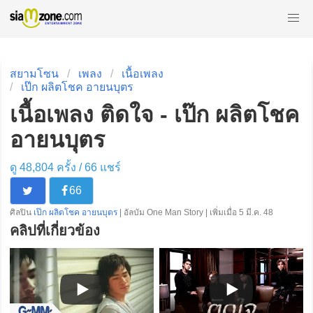
สยามโซน
เพลง
เนื้อเพลง
เป๊ก ผลิตโชค อายนบุตร
เนื้อเพลง ติดใจ - เป๊ก ผลิตโชค
อายนบุตร
ดู 48,804 ครั้ง /
66
แชร์
66
ศิลปิน
เป๊ก ผลิตโชค อายนบุตร
| อัลบัม One Man Story | เพิ่มเมื่อ 5 มี.ค. 48
คลิปที่เกี่ยวข้อง