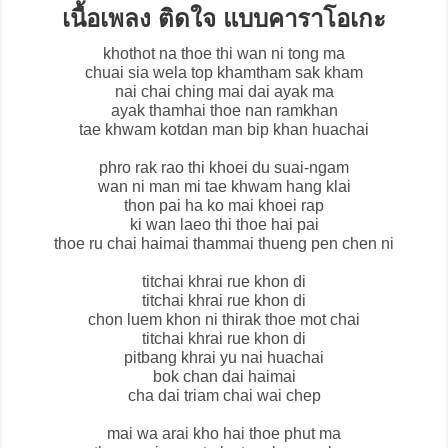
เนื้อเพลง ติดใจ แบบคาราโอเกะ
khothot na thoe thi wan ni tong ma
chuai sia wela top khamtham sak kham
nai chai ching mai dai ayak ma
ayak thamhai thoe nan ramkhan
tae khwam kotdan man bip khan huachai
phro rak rao thi khoei du suai-ngam
wan ni man mi tae khwam hang klai
thon pai ha ko mai khoei rap
ki wan laeo thi thoe hai pai
thoe ru chai haimai thammai thueng pen chen ni
titchai khrai rue khon di
titchai khrai rue khon di
chon luem khon ni thirak thoe mot chai
titchai khrai rue khon di
pitbang khrai yu nai huachai
bok chan dai haimai
cha dai triam chai wai chep
mai wa arai kho hai thoe phut ma