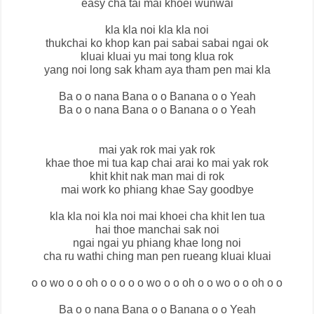
easy cha tai mai khoei wunwai
kla kla noi kla kla noi
thukchai ko khop kan pai sabai sabai ngai ok
kluai kluai yu mai tong klua rok
yang noi long sak kham aya tham pen mai kla
Ba o o nana Bana o o Banana o o Yeah
Ba o o nana Bana o o Banana o o Yeah
mai yak rok mai yak rok
khae thoe mi tua kap chai arai ko mai yak rok
khit khit nak man mai di rok
mai work ko phiang khae Say goodbye
kla kla noi kla noi mai khoei cha khit len tua
hai thoe manchai sak noi
ngai ngai yu phiang khae long noi
cha ru wathi ching man pen rueang kluai kluai
o o wo o o oh o o o o o wo o o oh o o wo o o oh o o
Ba o o nana Bana o o Banana o o Yeah