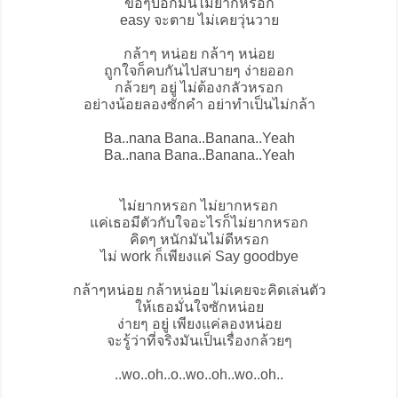
ขอๆบอกมันไม่ยากหรอก
easy จะตาย ไม่เคยวุ่นวาย
กล้าๆ หน่อย กล้าๆ หน่อย
ถูกใจก็คบกันไปสบายๆ ง่ายออก
กล้วยๆ อยู่ ไม่ต้องกลัวหรอก
อย่างน้อยลองซักคำ อย่าทำเป็นไม่กล้า
Ba..nana Bana..Banana..Yeah
Ba..nana Bana..Banana..Yeah
ไม่ยากหรอก ไม่ยากหรอก
แค่เธอมีตัวกับใจอะไรก็ไม่ยากหรอก
คิดๆ หนักมันไม่ดีหรอก
ไม่ work ก็เพียงแค่ Say goodbye
กล้าๆหน่อย กล้าหน่อย ไม่เคยจะคิดเล่นตัว
ให้เธอมั่นใจซักหน่อย
ง่ายๆ อยู่ เพียงแค่ลองหน่อย
จะรู้ว่าที่จริงมันเป็นเรื่องกล้วยๆ
..wo..oh..o..wo..oh..wo..oh..