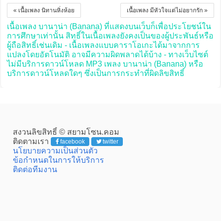
« เนื้อเพลง นิทานหิ่งห้อย
เนื้อเพลง มีหัวใจแต่ไม่อยากรัก »
เนื้อเพลง บานาน่า (Banana) ที่แสดงบนเว็บก็เพื่อประโยชน์ใน
การศึกษาเท่านั้น สิทธิ์ในเนื้อเพลงยังคงเป็นของผู้ประพันธ์หรือ
ผู้ถือสิทธิ์เช่นเดิม - เนื้อเพลงแบบคาราโอเกะได้มาจากการ
แปลงโดยอัตโนมัติ อาจมีความผิดพลาดได้บ้าง - ทางเว็บไซต์
ไม่มีบริการดาวน์โหลด MP3 เพลง บานาน่า (Banana) หรือ
บริการดาวน์โหลดใดๆ ซึ่งเป็นการกระทำที่ผิดลิขสิทธิ์
สงวนลิขสิทธิ์ © สยามโซน.คอม
ติดตามเรา
facebook
twitter
นโยบายความเป็นส่วนตัว
ข้อกำหนดในการให้บริการ
ติดต่อทีมงาน